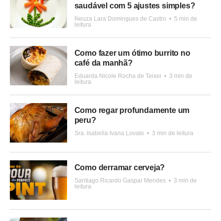
saudável com 5 ajustes simples?
Neuza Lara Domingues de Castro
•
5 min de
leitura
Como fazer um ótimo burrito no
café da manhã?
Eduarda Nicole Rocha de Teixei
•
3 min de
leitura
Como regar profundamente um
peru?
Sra. Isabella Ivana Lovato
•
3 min de leitura
Como derramar cerveja?
Santiago Ricardo Gaspar Mendes
•
3 min de
leitura