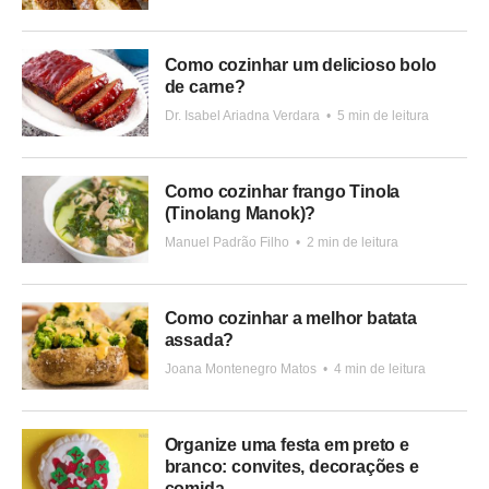
Como cozinhar um delicioso bolo
de carne?
Dr. Isabel Ariadna Verdara
•
5 min de leitura
Como cozinhar frango Tinola
(Tinolang Manok)?
Manuel Padrão Filho
•
2 min de leitura
Como cozinhar a melhor batata
assada?
Joana Montenegro Matos
•
4 min de leitura
Organize uma festa em preto e
branco: convites, decorações e
comida