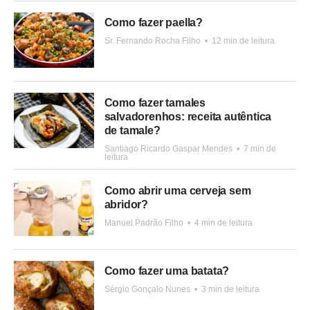
Como fazer paella?
Sr. Fernando Rocha Filho
•
12 min de leitura
Como fazer tamales
salvadorenhos: receita autêntica
de tamale?
Santiago Ricardo Gaspar Mendes
•
7 min de
leitura
Como abrir uma cerveja sem
abridor?
Manuel Padrão Filho
•
4 min de leitura
Como fazer uma batata?
Sérgio Gonçalo Nunes
•
3 min de leitura