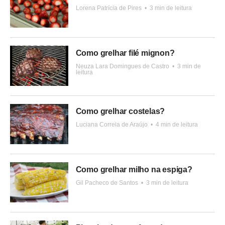
Lorena Patrícia de Pires
•
3 min de leitura
Como grelhar filé mignon?
Neuza Lara Domingues de Castro
•
3 min de
leitura
Como grelhar costelas?
Luciana Correia de Araújo
•
4 min de leitura
Como grelhar milho na espiga?
Gil Pacheco de Santos
•
3 min de leitura