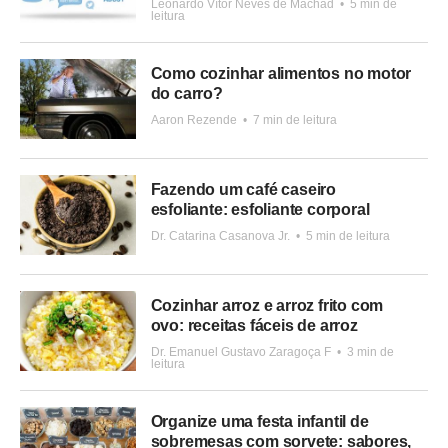
Leonardo Vítor Neves de Machad
•
5 min de
leitura
Como cozinhar alimentos no motor
do carro?
Aaron Rezende
•
7 min de leitura
Fazendo um café caseiro
esfoliante: esfoliante corporal
Dr. Catarina Casanova Jr.
•
5 min de leitura
Cozinhar arroz e arroz frito com
ovo: receitas fáceis de arroz
Dr. Emanuel Gustavo Zaragoça F
•
3 min de
leitura
Organize uma festa infantil de
sobremesas com sorvete: sabores,