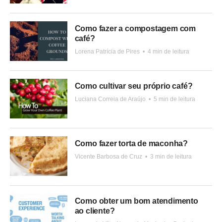
Como fazer a compostagem com
café?
Lorena Patrícia de Pires
•
4 min de leitura
Como cultivar seu próprio café?
Luciana Correia de Araújo
•
5 min de leitura
Como fazer torta de maconha?
Vicente Barbosa de Cruz
•
3 min de leitura
Como obter um bom atendimento
ao cliente?