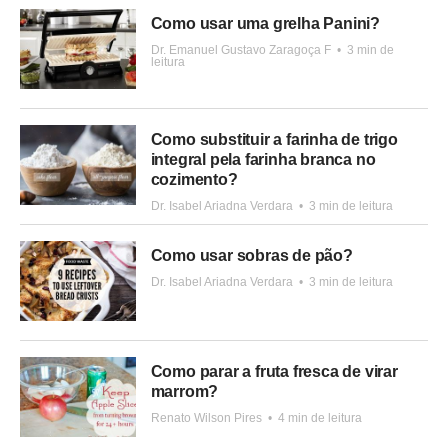
Como usar uma grelha Panini?
Dr. Emanuel Gustavo Zaragoça F
•
3 min de
leitura
Como substituir a farinha de trigo
integral pela farinha branca no
cozimento?
Dr. Isabel Ariadna Verdara
•
3 min de leitura
Como usar sobras de pão?
Dr. Isabel Ariadna Verdara
•
3 min de leitura
Como parar a fruta fresca de virar
marrom?
Renato Wilson Pires
•
4 min de leitura