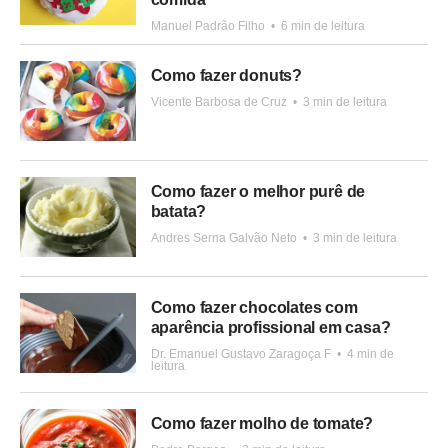
Manuel Padrão Filho
•
6 min de leitura
Como fazer donuts?
Vicente Barbosa de Cruz
•
3 min de leitura
Como fazer o melhor purê de
batata?
Andres Serna Galvão Neto
•
3 min de leitura
Como fazer chocolates com
aparência profissional em casa?
Dr. Emanuel Gustavo Zaragoça F
•
4 min de
leitura
Como fazer molho de tomate?