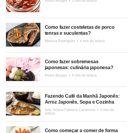
Pedro Borges
•
3 min de leitura
Como fazer costeletas de porco
tenras e suculentas?
Melissa Rodrigues
•
4 min de leitura
Como fazer sobremesas
japonesas: culinária japonesa?
Pedro Borges
•
4 min de leitura
Fazendo Café da Manhã Japonês:
Arroz Japonês, Sopa e Cozinha
Srta. Ariana Fabiana Casanova
•
3 min de
leitura
Como começar a comer de forma