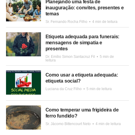
Planejando uma festa de
inauguração: convites, presentes e
temas
Sr. Fernando Rocha Filho
•
4 min de leitura
Etiqueta adequada para funerais:
mensagens de simpatia e
presentes
Dr. Emílio Simon Santacruz Fil
•
5 min de
leitura
Como usar a etiqueta adequada:
etiqueta social?
Luciana da Cruz Filho
•
5 min de leitura
Como temperar uma frigideira de
ferro fundido?
Sr. Jácomo Bittencourt Neto
•
4 min de leitura