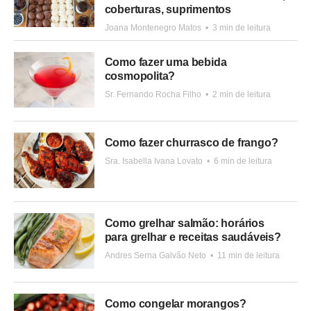
coberturas, suprimentos
Joana Montenegro Matos
•
3 min de leitura
Como fazer uma bebida
cosmopolita?
Sr. Fernando Rocha Filho
•
2 min de leitura
Como fazer churrasco de frango?
Sra. Isabella Ivana Lovato
•
6 min de leitura
Como grelhar salmão: horários
para grelhar e receitas saudáveis?
Andres Serna Galvão Neto
•
11 min de leitura
Como congelar morangos?