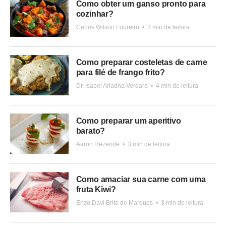
Como obter um ganso pronto para
cozinhar?
Carlos Wilson Loureiro
•
3 min de leitura
Como preparar costeletas de carne
para filé de frango frito?
Dr. Isabel Ariadna Verdara
•
4 min de leitura
Como preparar um aperitivo
barato?
Aaron Rezende
•
3 min de leitura
Como amaciar sua carne com uma
fruta Kiwi?
Enzo Davi Brito de Marques
•
3 min de leitura