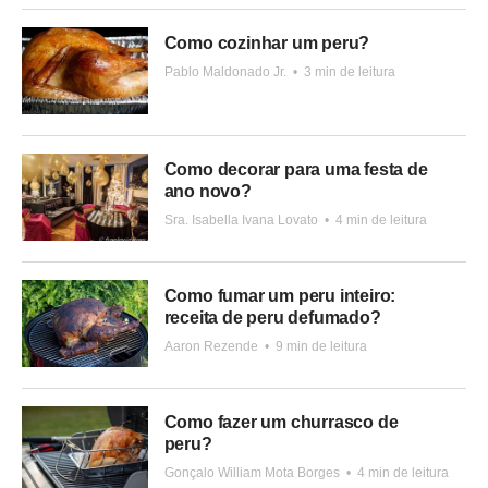
Como cozinhar um peru?
Pablo Maldonado Jr.
•
3 min de leitura
Como decorar para uma festa de
ano novo?
Sra. Isabella Ivana Lovato
•
4 min de leitura
Como fumar um peru inteiro:
receita de peru defumado?
Aaron Rezende
•
9 min de leitura
Como fazer um churrasco de
peru?
Gonçalo William Mota Borges
•
4 min de leitura