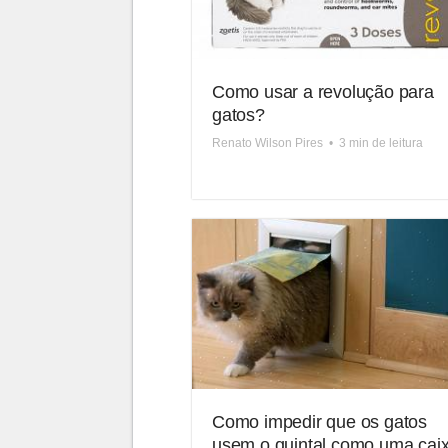
Como usar a revolução para
gatos?
Renato Wilson Pires
•
3 min de leitura
Como impedir que os gatos
usem o quintal como uma cai