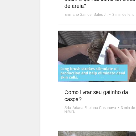
de areia?
Emiliano Samuel Sales Jr.
•
3 min de leitu
Como livrar seu gatinho da
caspa?
Srta. Ariana Fabiana Casanova
•
3 min de
leitura