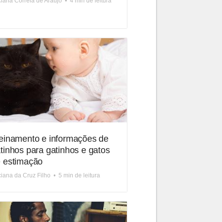
iana Correia de Araújo
•
4 min de leitura
einamento e informações de
tinhos para gatinhos e gatos
 estimação
iana da Cruz Filho
•
5 min de leitura