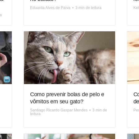
Eduarda Alves de Paiva
•
3 min de leitura
Kel
ra
Como prevenir bolas de pelo e
Co
vômitos em seu gato?
de
Santiago Ricardo Gaspar Mendes
•
3 min de
Pe
leitura