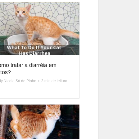
mo tratar a diarréia em
tos?
ly Nicole Sá de Pinho
•
3 min de leitura