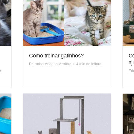
Como treinar gatinhos?
Co
aj
Dr. Isabel Ariadna Verdara
•
4 min de leitura
e
Edu