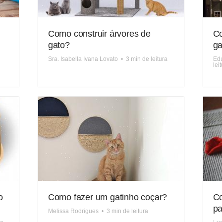
Como construir árvores de
Co
gato?
ga
Sra. Isabella Ivana Lovato
•
3 min de leitura
Edu
lei
o
Como fazer um gatinho coçar?
Co
pa
Melissa Rodrigues
•
3 min de leitura