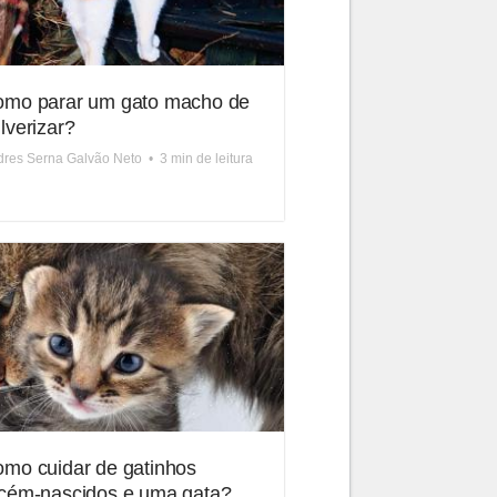
mo parar um gato macho de
lverizar?
res Serna Galvão Neto
•
3 min de leitura
mo cuidar de gatinhos
cém-nascidos e uma gata?