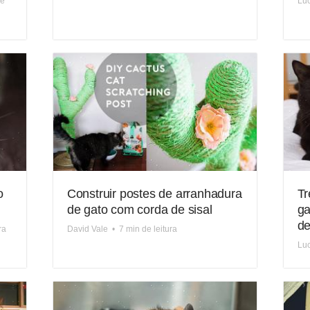
de
Luc
o
Construir postes de arranhadura
Tr
de gato com corda de sisal
ga
de
ra
David Vale
•
7 min de leitura
Luc