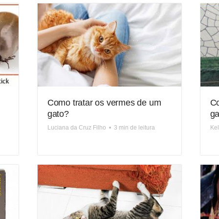
Como tratar os vermes de um
Co
gato?
ga
Luciana da Cruz Filho
•
3 min de leitura
Kel