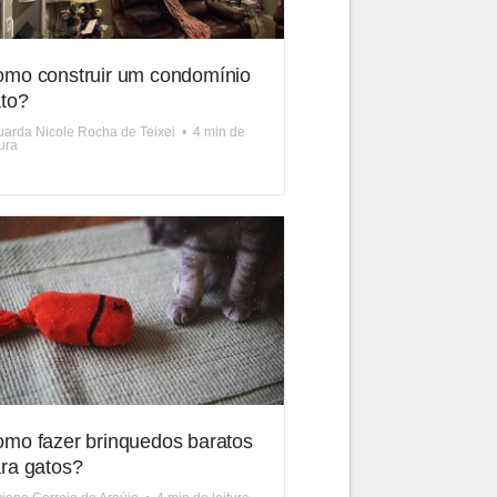
mo construir um condomínio
to?
arda Nicole Rocha de Teixei
•
4 min de
tura
mo fazer brinquedos baratos
ra gatos?