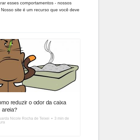
parar esses comportamentos - nossos
. Nosso site é um recurso que você deve
mo reduzir o odor da caixa
 areia?
arda Nicole Rocha de Teixei
•
3 min de
tura