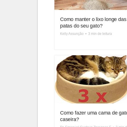
Como manter o lixo longe das
patas do seu gato?
Kelly Assunção
•
3 min de leitura
Como fazer uma cama de gat
caseira?