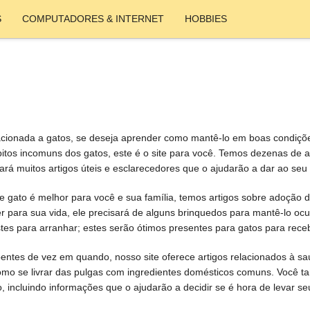
S
COMPUTADORES & INTERNET
HOBBIES
lacionada a gatos, se deseja aprender como mantê-lo em boas condiçõ
itos incomuns dos gatos, este é o site para você. Temos dezenas de a
rá muitos artigos úteis e esclarecedores que o ajudarão a dar ao seu
de gato é melhor para você e sua família, temos artigos sobre adoção d
er para sua vida, ele precisará de alguns brinquedos para mantê-lo 
tes para arranhar; estes serão ótimos presentes para gatos para receb
ntes de vez em quando, nosso site oferece artigos relacionados à sa
omo se livrar das pulgas com ingredientes domésticos comuns. Você 
 incluindo informações que o ajudarão a decidir se é hora de levar seu