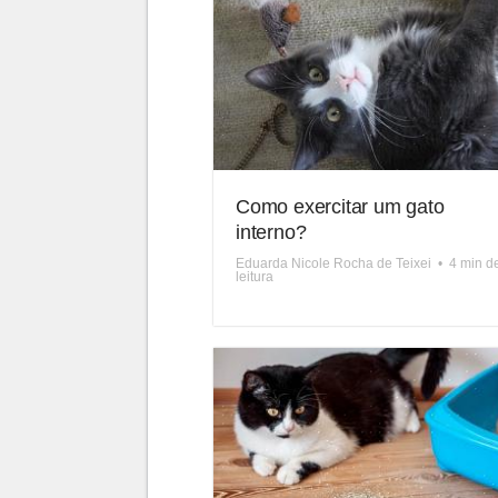
Como exercitar um gato
interno?
Eduarda Nicole Rocha de Teixei
•
4 min d
leitura