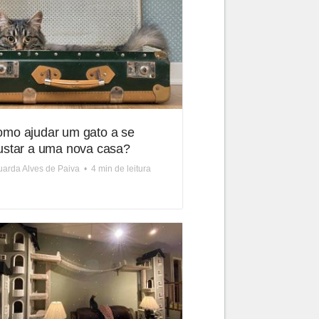
mo ajudar um gato a se
ustar a uma nova casa?
arda Alves de Paiva
•
4 min de leitura