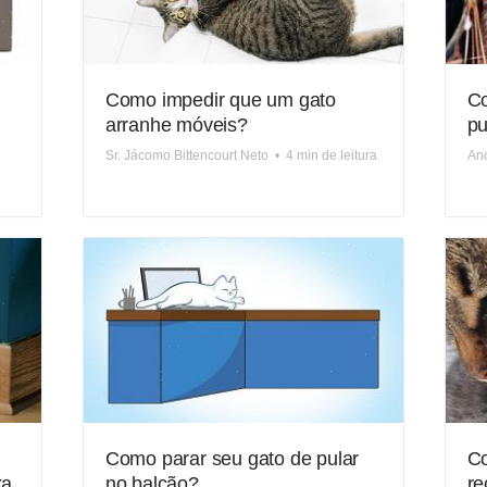
Como impedir que um gato
Co
arranhe móveis?
pu
Sr. Jácomo Bittencourt Neto
•
4 min de leitura
And
Como parar seu gato de pular
Co
xa
no balcão?
re