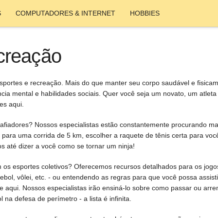
S
COMPUTADORES & INTERNET
HOBBIES
creação
portes e recreação. Mais do que manter seu corpo saudável e fisica
cia mental e habilidades sociais. Quer você seja um novato, um atleta
es aqui.
safiadores? Nossos especialistas estão constantemente procurando m
 para uma corrida de 5 km, escolher a raquete de tênis certa para vo
 até dizer a você como se tornar um ninja!
os esportes coletivos? Oferecemos recursos detalhados para os jogos
sebol, vôlei, etc. - ou entendendo as regras para que você possa assisti
pe aqui. Nossos especialistas irão ensiná-lo sobre como passar ou ar
 na defesa de perímetro - a lista é infinita.