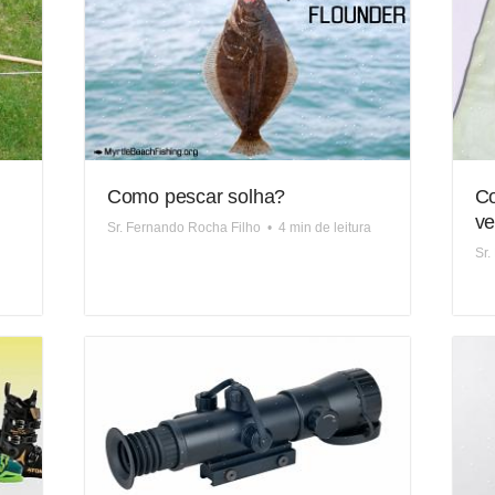
Como pescar solha?
Co
ve
Sr. Fernando Rocha Filho
•
4 min de leitura
Sr