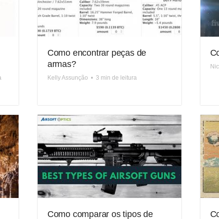
Como encontrar peças de
Co
armas?
Ni
a
Kelly Assunção
•
3 min de leitura
Como comparar os tipos de
Co