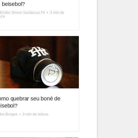
 beisebol?
 Emílio Simon Santacruz Fil
•
3 min de
tura
mo quebrar seu boné de
isebol?
dro Borges
•
3 min de leitura