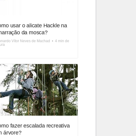
mo usar o alicate Hackle na
marração da mosca?
nardo Vítor Neves de Machad
•
4 min de
tura
mo fazer escalada recreativa
 árvore?