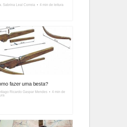
a. Sabrina Leal Correia
•
4 min de leitura
mo fazer uma besta?
ntiago Ricardo Gaspar Mendes
•
4 min de
tura