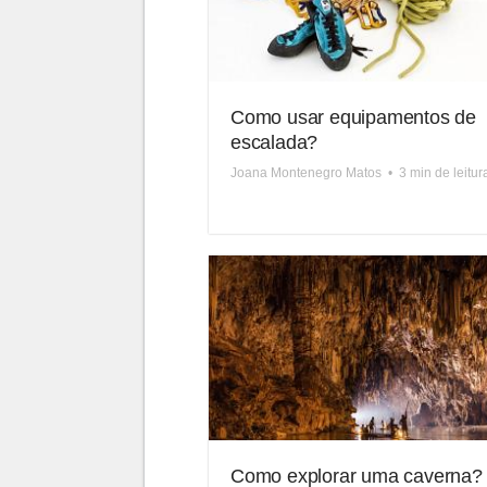
Como usar equipamentos de
escalada?
Joana Montenegro Matos
•
3 min de leitur
Como explorar uma caverna?