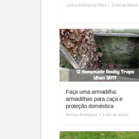
Lorena Patrícia de Pires
•
3 min de leitura
Faça uma armadilha:
armadilhas para caça e
proteção doméstica
Melissa Rodrigues
•
3 min de leitura