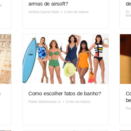
armas de airsoft?
de
ra
Amélia Garcia Neto
•
3 min de leitura
Dr.
lei
s
Como escolher fatos de banho?
Co
be
Pablo Maldonado Jr.
•
3 min de leitura
Pe