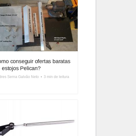
mo conseguir ofertas baratas
 estojos Pelican?
res Serna Galvão Neto
•
3 min de leitura