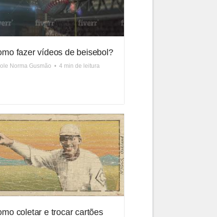
mo fazer vídeos de beisebol?
cole Norma Gusmão
•
4 min de leitura
mo coletar e trocar cartões