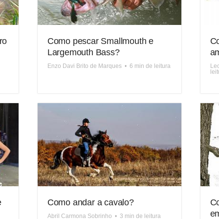
ro
Como pescar Smallmouth e
Co
Largemouth Bass?
a
Enzo Davi Brito de Marques
•
6 min de leitura
Leo
lei
e
Como andar a cavalo?
Co
em
Abril Carmona Sobrinho
•
3 min de leitura