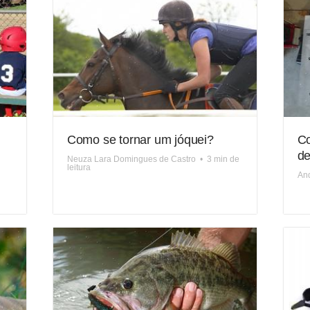
Como se tornar um jóquei?
Co
de
Neuza Lara Domingues de Castro
•
3 min de
leitura
And