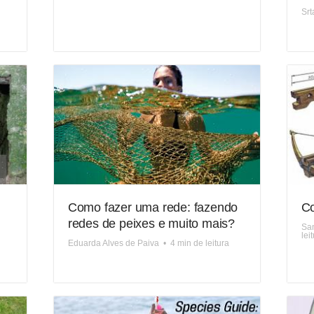
Srt
Como fazer uma rede: fazendo
Co
redes de peixes e muito mais?
Sa
lei
Eduarda Alves de Paiva
•
4 min de leitura