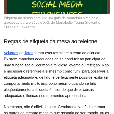
Etiqueta do senso comum: um guia de maneiras simples e
graciosas para o século XXI, de Marjabelle Young Stewart e
Elizabeth Lawrence.
Regras de etiqueta da mesa ao telefone
Volumes
de
livros
foram escritos sobre o tema da etiqueta.
Existem maneiras adequadas de se conduzir ao participar de
uma função social, cerimônia religiosa, evento ou refeição. Não
é necessário referir-se a si mesmo como "um" para observar a
etiqueta adequada e, de fato, é perfeitamente possível exibir um
comportamento muito impróprio mesmo quando se fala
eloqüentemente; a etiqueta é mais do que dizer coisas
adequadas e floridas nos momentos apropriados.
No entanto, não é difícil de usar. Geralmente você deve tratar
os outros da mesma maneira que gostaria de ser tratado, ou às