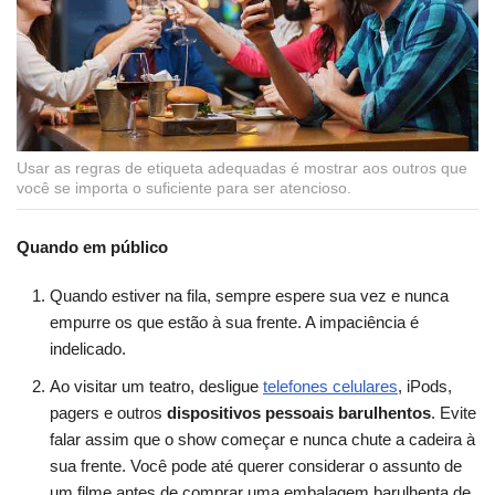
Usar as regras de etiqueta adequadas é mostrar aos outros que
você se importa o suficiente para ser atencioso.
Quando em público
Quando estiver na fila, sempre espere sua vez e nunca
empurre os que estão à sua frente. A impaciência é
indelicado.
Ao visitar um teatro, desligue
telefones celulares
, iPods,
pagers e outros
dispositivos pessoais barulhentos
. Evite
falar assim que o show começar e nunca chute a cadeira à
sua frente. Você pode até querer considerar o assunto de
um filme antes de comprar uma embalagem barulhenta de