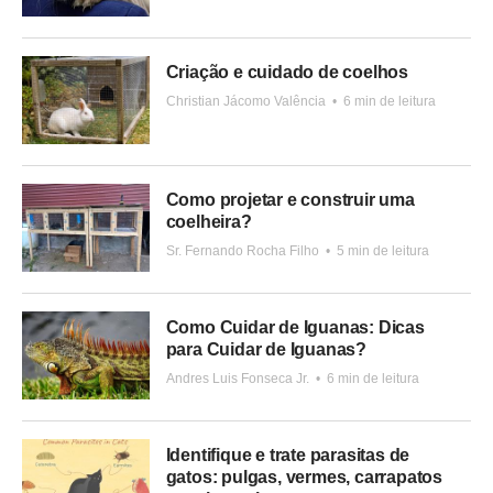
Criação e cuidado de coelhos
Christian Jácomo Valência
•
6 min de leitura
Como projetar e construir uma
coelheira?
Sr. Fernando Rocha Filho
•
5 min de leitura
Como Cuidar de Iguanas: Dicas
para Cuidar de Iguanas?
Andres Luis Fonseca Jr.
•
6 min de leitura
Identifique e trate parasitas de
gatos: pulgas, vermes, carrapatos