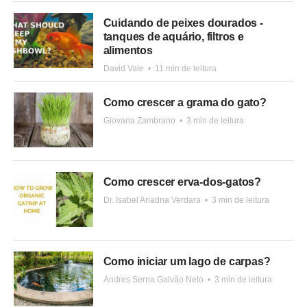
Cuidando de peixes dourados -
tanques de aquário, filtros e
alimentos
David Vale
•
11 min de leitura
Como crescer a grama do gato?
Giovana Zambrano
•
3 min de leitura
Como crescer erva-dos-gatos?
Dr. Isabel Ariadna Verdara
•
3 min de leitura
Como iniciar um lago de carpas?
Andres Serna Galvão Neto
•
3 min de leitura