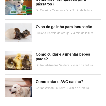
pássaros?
Dr. Catarina Casanova Jr.
•
3 min de leitura
Ovos de galinha para incubação
Luciana Correia de Araújo
•
4 min de leitura
Como cuidar e alimentar bebês
patos?
Dr. Isabel Ariadna Verdara
•
4 min de leitura
Como tratar o AVC canino?
Carlos Wilson Loureiro
•
3 min de leitura