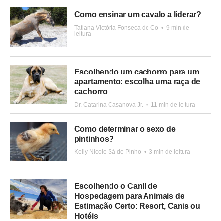
Como ensinar um cavalo a liderar?
Tatiana Victória Fonseca de Co
•
9 min de
leitura
Escolhendo um cachorro para um
apartamento: escolha uma raça de
cachorro
Dr. Catarina Casanova Jr.
•
11 min de leitura
Como determinar o sexo de
pintinhos?
Kelly Nicole Sá de Pinho
•
3 min de leitura
Escolhendo o Canil de
Hospedagem para Animais de
Estimação Certo: Resort, Canis ou
Hotéis