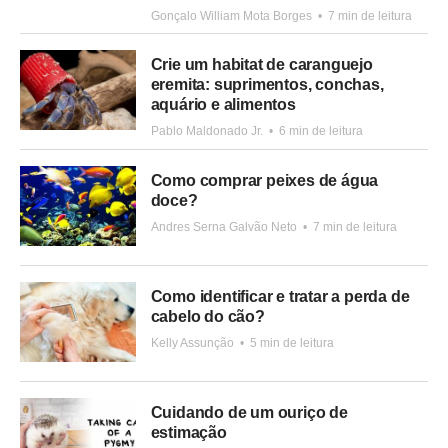
Gonçalo William Mota Borges
•
7 min de leitura
Crie um habitat de caranguejo
eremita: suprimentos, conchas,
aquário e alimentos
Pablo Maldonado Jr.
•
6 min de leitura
Como comprar peixes de água
doce?
Andres Serna Galvão Neto
•
7 min de leitura
Como identificar e tratar a perda de
cabelo do cão?
Kelly Assunção
•
5 min de leitura
Cuidando de um ouriço de
estimação