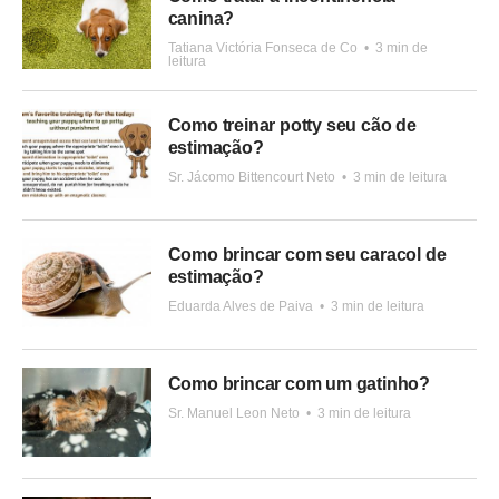
canina?
Tatiana Victória Fonseca de Co
•
3 min de
leitura
Como treinar potty seu cão de
estimação?
Sr. Jácomo Bittencourt Neto
•
3 min de leitura
Como brincar com seu caracol de
estimação?
Eduarda Alves de Paiva
•
3 min de leitura
Como brincar com um gatinho?
Sr. Manuel Leon Neto
•
3 min de leitura