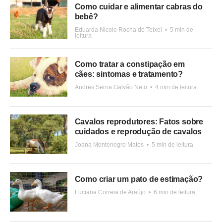
Como cuidar e alimentar cabras do
bebê?
Eduarda Nicole Rocha de Teixei
•
5 min de
leitura
Como tratar a constipação em
cães: sintomas e tratamento?
Andres Serna Galvão Neto
•
4 min de leitura
Cavalos reprodutores: Fatos sobre
cuidados e reprodução de cavalos
Joana Montenegro Matos
•
5 min de leitura
Como criar um pato de estimação?
Luciana Correia de Araújo
•
6 min de leitura