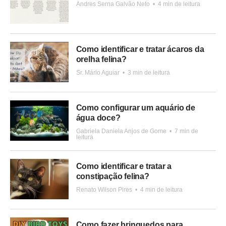
Andres Serna Galvão Neto
•
4 min de leitura
Como identificar e tratar ácaros da
orelha felina?
Sr. Mário Aguiar
•
3 min de leitura
Como configurar um aquário de
água doce?
Gabriela Daniela Anjos de Gome
•
7 min de
leitura
Como identificar e tratar a
constipação felina?
Renato Wilson Pires
•
4 min de leitura
Como fazer brinquedos para