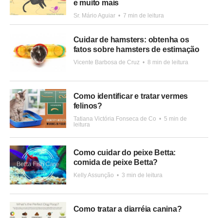
e muito mais
Sr. Mário Aguiar
•
7 min de leitura
Cuidar de hamsters: obtenha os
fatos sobre hamsters de estimação
Vicente Barbosa de Cruz
•
8 min de leitura
Como identificar e tratar vermes
felinos?
Tatiana Victória Fonseca de Co
•
5 min de
leitura
Como cuidar do peixe Betta:
comida de peixe Betta?
Kelly Assunção
•
3 min de leitura
Como tratar a diarréia canina?