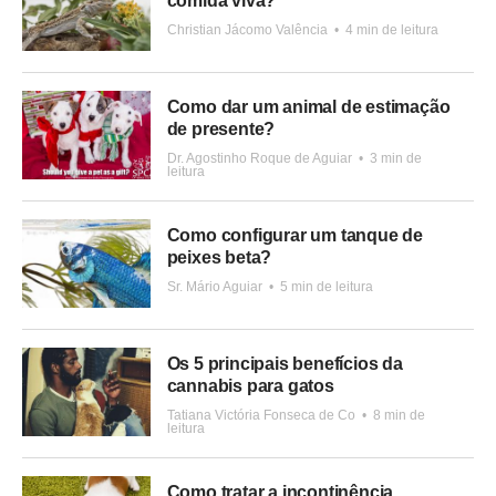
comida viva?
Christian Jácomo Valência
•
4 min de leitura
Como dar um animal de estimação
de presente?
Dr. Agostinho Roque de Aguiar
•
3 min de
leitura
Como configurar um tanque de
peixes beta?
Sr. Mário Aguiar
•
5 min de leitura
Os 5 principais benefícios da
cannabis para gatos
Tatiana Victória Fonseca de Co
•
8 min de
leitura
Como tratar a incontinência