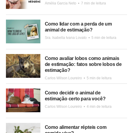
Amélia Garcia Neto
•
7 min de leitura
Como lidar com a perda de um
animal de estimação?
Sra. Isabella Ivana Lovato
•
5 min de leitura
Como avaliar lobos como animais
de estimação: fatos sobre lobos de
estimação?
Carlos Wilson Loureiro
•
5 min de leitura
Como decidir o animal de
estimação certo para você?
Carlos Wilson Loureiro
•
4 min de leitura
Como alimentar répteis com