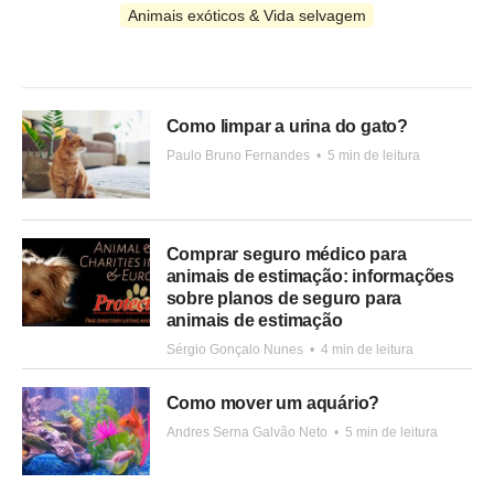
Animais exóticos & Vida selvagem
Como limpar a urina do gato?
Paulo Bruno Fernandes
•
5 min de leitura
Comprar seguro médico para
animais de estimação: informações
sobre planos de seguro para
animais de estimação
Sérgio Gonçalo Nunes
•
4 min de leitura
Como mover um aquário?
Andres Serna Galvão Neto
•
5 min de leitura