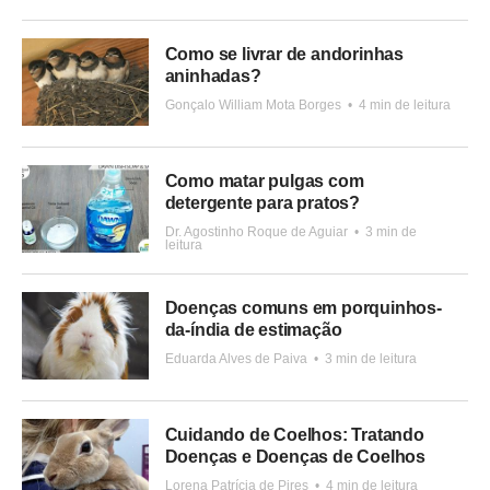
Como se livrar de andorinhas
aninhadas?
Gonçalo William Mota Borges
•
4 min de leitura
Como matar pulgas com
detergente para pratos?
Dr. Agostinho Roque de Aguiar
•
3 min de
leitura
Doenças comuns em porquinhos-
da-índia de estimação
Eduarda Alves de Paiva
•
3 min de leitura
Cuidando de Coelhos: Tratando
Doenças e Doenças de Coelhos
Lorena Patrícia de Pires
•
4 min de leitura