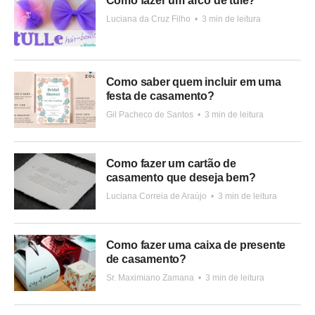
Como fazer um arco de tule?
Luciana da Cruz Filho
•
3 min de leitura
Como saber quem incluir em uma
festa de casamento?
Gil Pacheco de Santos
•
3 min de leitura
Como fazer um cartão de
casamento que deseja bem?
Luciana Correia de Araújo
•
3 min de leitura
Como fazer uma caixa de presente
de casamento?
Sr. Maximiano Zamana
•
3 min de leitura