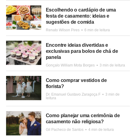
Escolhendo o cardápio de uma
festa de casamento: ideias e
sugestões de comida
Renato Wilson Pires
•
6 min de leitura
Encontre ideias divertidas e
exclusivas para bolos de chá de
panela
Gonçalo William Mota Borges
•
3 min de leitura
Como comprar vestidos de
florista?
Dr. Emanuel Gustavo Zaragoça F
•
3 min de
leitura
Como planejar uma cerimônia de
casamento não religiosa?
Gil Pacheco de Santos
•
4 min de leitura