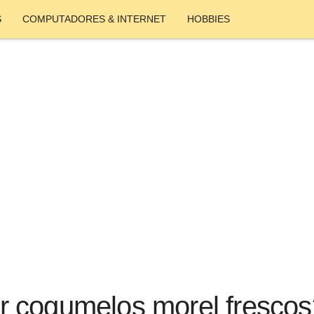
S
COMPUTADORES & INTERNET
HOBBIES
 cogumelos morel frescos