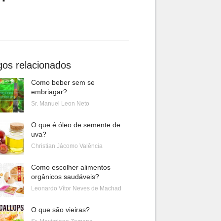
gos relacionados
Como beber sem se
embriagar?
Sr. Manuel Leon Neto
O que é óleo de semente de
uva?
Christian Jácomo Valência
Como escolher alimentos
orgânicos saudáveis?
Leonardo Vítor Neves de Machad
O que são vieiras?