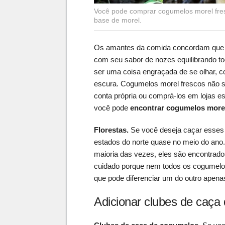
Você pode comprar cogumelos morel fre
base de morel.
Os amantes da comida concordam que c
com seu sabor de nozes equilibrando t
ser uma coisa engraçada de se olhar, 
escura. Cogumelos morel frescos não sã
conta própria ou comprá-los em lojas es
você pode
encontrar cogumelos morel
Florestas.
Se você deseja caçar esses 
estados do norte quase no meio do ano.
maioria das vezes, eles são encontrad
cuidado porque nem todos os cogumelo
que pode diferenciar um do outro apenas
Adicionar clubes de caça