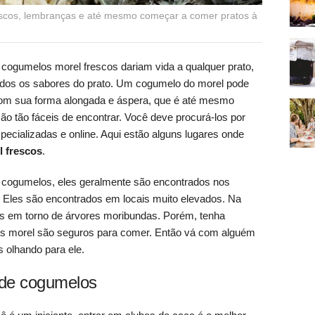
scos, lembranças e até mesmo começar a comer pratos à
ogumelos morel frescos dariam vida a qualquer prato,
odos os sabores do prato. Um cogumelo do morel pode
com sua forma alongada e áspera, que é até mesmo
o tão fáceis de encontrar. Você deve procurá-los por
pecializadas e online. Aqui estão alguns lugares onde
 frescos
.
cogumelos, eles geralmente são encontrados nos
 Eles são encontrados em locais muito elevados. Na
os em torno de árvores moribundas. Porém, tenha
s morel são seguros para comer. Então vá com alguém
 olhando para ele.
 de cogumelos