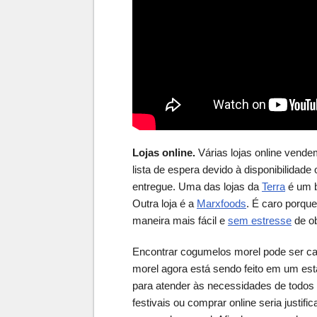
Lojas online.
Várias lojas online vend
lista de espera devido à disponibilidade
entregue. Uma das lojas da
Terra
é um b
Outra loja é a
Marxfoods
. É caro porque
maneira mais fácil e
sem estresse
de o
Encontrar cogumelos morel pode ser car
morel agora está sendo feito em um est
para atender às necessidades de todos 
festivais ou comprar online seria justif