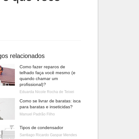
gos relacionados
Como fazer reparos de
telhado faça você mesmo (e
quando chamar um
profissional)?
Eduarda Nicole Rocha de Teixei
Como se livrar de baratas: isca
para baratas e inseticidas?
Manuel Padrão Filho
Tipos de condensador
Santiago Ricardo Gaspar Mendes