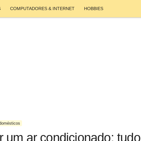
S
COMPUTADORES & INTERNET
HOBBIES
domésticos
 um ar condicionado: tudo