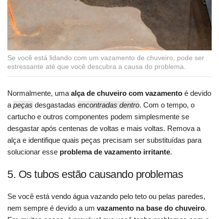
Se você está lidando com um vazamento de chuveiro, pode ser
estressante até que você descubra a causa do problema.
Normalmente, uma
alça de chuveiro com vazamento
é devido
a
peças
desgastadas
encontradas dentro
. Com o tempo, o
cartucho e outros componentes podem simplesmente se
desgastar após centenas de voltas e mais voltas. Remova a
alça e identifique quais peças precisam ser substituídas para
solucionar esse
problema de vazamento irritante
.
5. Os tubos estão causando problemas
Se você está vendo água vazando pelo teto ou pelas paredes,
nem sempre é devido a um
vazamento na base do chuveiro
.