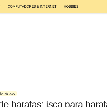
S
COMPUTADORES & INTERNET
HOBBIES
domésticos
de baratas: isca para barat