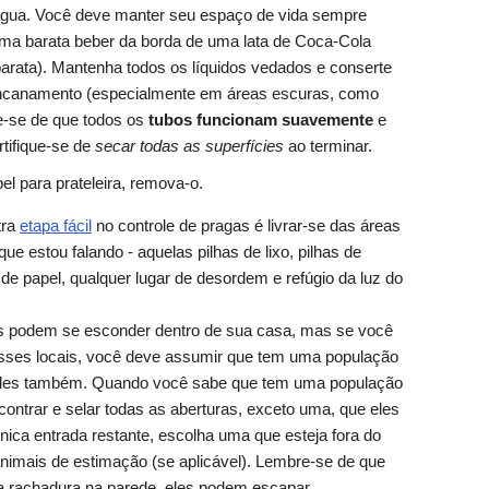
gua. Você deve manter seu espaço de vida sempre
ma barata beber da borda de uma lata de Coca-Cola
arata). Mantenha todos os líquidos vedados e conserte
ncanamento (especialmente em áreas escuras, como
ue-se de que todos os
tubos funcionam suavemente
e
rtifique-se de
secar todas as superfícies
ao terminar.
el para prateleira, remova-o.
ra
etapa fácil
no controle de pragas é livrar-se das áreas
e estou falando - aquelas pilhas de lixo, pilhas de
de papel, qualquer lugar de desordem e refúgio da luz do
 podem se esconder dentro de sua casa, mas se você
esses locais, você deve assumir que tem uma população
redes também. Quando você sabe que tem uma população
ntrar e selar todas as aberturas, exceto uma, que eles
ica entrada restante, escolha uma que esteja fora do
nimais de estimação (se aplicável). Lembre-se de que
 rachadura na parede, eles podem escapar.