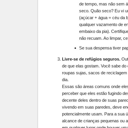
de tempo, mas não sem á
seco. Quão seco? Eu vi u
(açúcar + água = céu da b
qualquer vazamento de e
embaixo da pia). Certifiq
não recuam. Ao limpar, ce
Se sua despensa tiver pap
Livre-se de refúgios seguros.
Out
de que elas gostam. Você sabe do qu
roupas sujas, sacos de reciclagem 
dia.
Essas são áreas comuns onde eles
perceber que eles estão fugindo d
decente deles dentro de suas pa
vivendo em suas paredes, deve enco
potencialmente usam. Para a sua ún
alcance de crianças pequenas ou a
em qualquer lugar onde houver uma