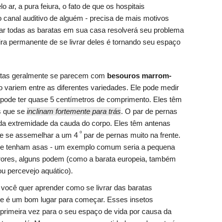
o ar, a pura feiura, o fato de que os hospitais
canal auditivo de alguém - precisa de mais motivos
tar todas as baratas em sua casa resolverá seu problema
a permanente de se livrar deles é tornando seu espaço
tas geralmente se parecem com
besouros marrom-
 variem entre as diferentes variedades. Ele pode medir
pode ter quase 5 centímetros de comprimento. Eles têm
os que se
inclinam fortemente para trás
. O par de pernas
 da extremidade da cauda do corpo. Eles têm antenas
º
de se assemelhar a um 4
par de pernas muito na frente.
e tenham asas - um exemplo comum seria a pequena
rrores, alguns podem (como a barata europeia, também
u percevejo aquático).
você quer aprender como se livrar das baratas
ste é um bom lugar para começar. Esses insetos
primeira vez para o seu espaço de vida por causa da