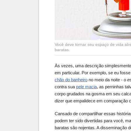
Você deve tornar seu espaço de vida ab
baratas.
Às vezes, uma descrição simplesmente 
em particular. Por exemplo, se eu foss
chão do banheiro
no meio da noite - o
es
contra sua
pele macia
, as perninhas ta
corpo grudados na gosma em seu calca
dizer que empalidece em comparação c
Cansado de compartilhar essas históri
podem ter sido divertidas para você, 
baratas são nojentas. A disseminação d