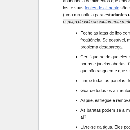
abundância de alimentos que enco
los, e suas
fontes de alimento
são m
(uma má notícia para
estudantes u
espaço de vida absolutamente met
Feche as latas de lixo com
freqüência. Se possível, m
problema desapareça.
Certifique-se de que ele
portas e janelas abertas. 
que não rasguem e que 
Limpe todas as panelas, f
Guarde todos os alimentos
Aspire, esfregue e remov
As baratas podem se alim
aí?
Livre-se da água. Eles p