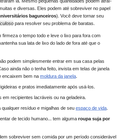
ntraram lá. Mesmo pequenas quantidades podem atraí-
uitas e diversas. Eles podem até sobreviver no papel
niversitários bagunceiros
). Você deve tornar seu
iculoso
para resolver seu problema de baratas.
 firmeza o tempo todo e leve o lixo para fora com
antenha sua lata de lixo do lado de fora até que o
s não podem simplesmente entrar em sua casa pelas
Caso ainda não o tenha feito, invista em telas de janela
se encaixem bem na
moldura da janela
.
rigideiras e pratos imediatamente após usá-los.
 em recipientes lacráveis ou na geladeira.
a qualquer resíduo e migalhas de seu
espaço de vida
.
entar de tecido humano... tem alguma
roupa suja por
odem sobreviver sem comida por um período considerável