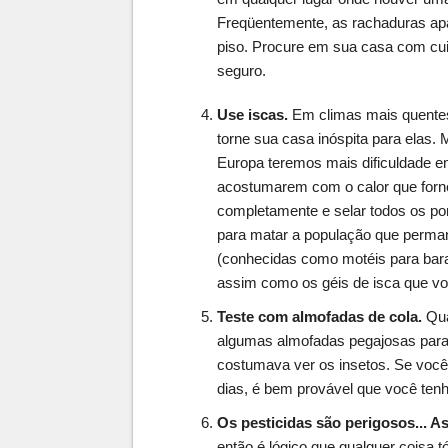
Freqüentemente, as rachaduras apa
piso. Procure em sua casa com cui
seguro.
Use iscas.
Em climas mais quentes
torne sua casa inóspita para elas. 
Europa teremos mais dificuldade e
acostumarem com o calor que forn
completamente e selar todos os po
para matar a população que perma
(conhecidas como motéis para bar
assim como os géis de isca que voc
Teste com almofadas de cola.
Qua
algumas almofadas pegajosas para 
costumava ver os insetos. Se você
dias, é bem provável que você tenh
Os pesticidas são perigosos... A
então é lógico que qualquer coisa t