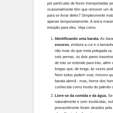
por partículas de fezes transportadas pel
ocasionalmente têm que remover um do 
para se livrar deles? Simplesmente ma
apenas temporariamente. A única maneir
inóspito para eles. Veja como.
Identificando uma barata.
As bara
escuros
, embora a cor e o tamanho
não mais do que meia polegada ou 
seis pernas, os dois pares traseir
de trás se estende para trás, além
longas que, de longe, às vezes po
Nem todos podem voar, mesmo qu
barata alemã - mas, horror dos ho
conhecida como inseto do palmito o
Livre-se da comida e da água.
Se 
naturalmente e sem inseticidas, e
provavelmente foram atraídos pela 