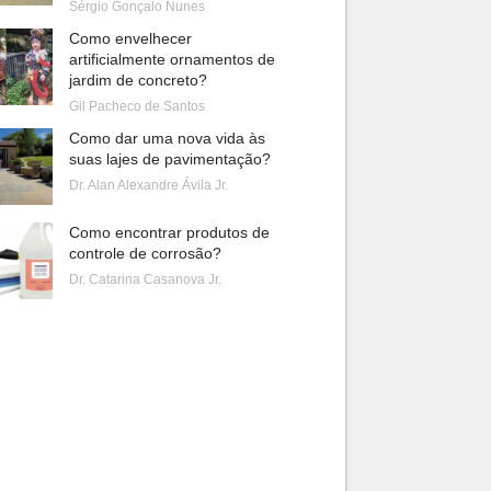
Sérgio Gonçalo Nunes
Como envelhecer
artificialmente ornamentos de
jardim de concreto?
Gil Pacheco de Santos
Como dar uma nova vida às
suas lajes de pavimentação?
Dr. Alan Alexandre Ávila Jr.
Como encontrar produtos de
controle de corrosão?
Dr. Catarina Casanova Jr.