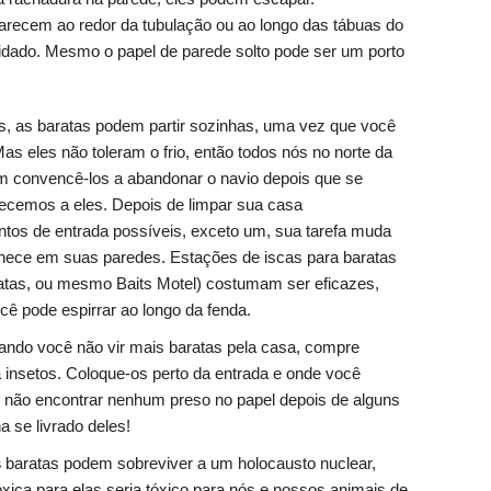
recem ao redor da tubulação ou ao longo das tábuas do
dado. Mesmo o papel de parede solto pode ser um porto
, as baratas podem partir sozinhas, uma vez que você
Mas eles não toleram o frio, então todos nós no norte da
m convencê-los a abandonar o navio depois que se
ecemos a eles. Depois de limpar sua casa
ntos de entrada possíveis, exceto um, sua tarefa muda
nece em suas paredes. Estações de iscas para baratas
atas, ou mesmo Baits Motel) costumam ser eficazes,
ê pode espirrar ao longo da fenda.
ndo você não vir mais baratas pela casa, compre
insetos. Coloque-os perto da entrada e onde você
 não encontrar nenhum preso no papel depois de alguns
a se livrado deles!
s
baratas podem sobreviver a um holocausto nuclear,
óxica para elas seria tóxico para nós e nossos animais de