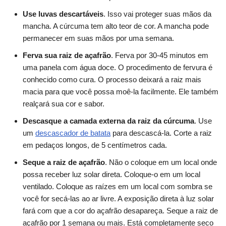
Use luvas descartáveis
. Isso vai proteger suas mãos da
mancha. A cúrcuma tem alto teor de cor. A mancha pode
permanecer em suas mãos por uma semana.
Ferva sua raiz de açafrão
. Ferva por 30-45 minutos em
uma panela com água doce. O procedimento de fervura é
conhecido como cura. O processo deixará a raiz mais
macia para que você possa moê-la facilmente. Ele também
realçará sua cor e sabor.
Descasque a camada externa da raiz da cúrcuma
. Use
um
descascador de batata
para descascá-la. Corte a raiz
em pedaços longos, de 5 centímetros cada.
Seque a raiz de açafrão
. Não o coloque em um local onde
possa receber luz solar direta. Coloque-o em um local
ventilado. Coloque as raízes em um local com sombra se
você for secá-las ao ar livre. A exposição direta à luz solar
fará com que a cor do açafrão desapareça. Seque a raiz de
açafrão por 1 semana ou mais. Está completamente seco