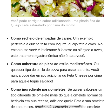
Você pode corrigir o sabor adicionando uma pitada fina de
Queijo Feta esfarelado por cima do molho.
Como recheio de empadas de carne
. Um exemplo
perfeito é a quiche feita com iogurte, queijo feta e ovos. No
entanto, se você é intolerante à lactose ou alérgico a aves,
este tratamento gastronômico não é para você.
Como cobertura de pizza ao estilo mediterrâneo
. Ou
qualquer tipo de estilo de pizza para esse assunto, você
nunca pode dar errado adicionando Feta Cheese por cima
para aquele toque salgado!
Como ingrediente para omeletes
. Se quiser saborear um
tipo diferente de omelete mais do que a omelete normal de
berinjela em sua receita, adicione queijo Feta à sua omelete
de cogumelos,
omelete de pimentão vermelho
e omelete