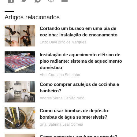
Artigos relacionados
Cortando um buraco em uma pia de
cozinha: instalação de encanamento
Enzo Davi Brito de Marques
Instalação de aquecimento elétrico de
piso radiante: sistema de aquecimento
doméstico
Abril Carmona Sobrinho
Como comprar azulejos de cozinha e
banheiro?
Andres Serna Galvão Neto
Como usar bombas de depósito:
bombas de água submersíveis?
Srta. Sabrina Leal Correia
Como consertar um furo na parede?