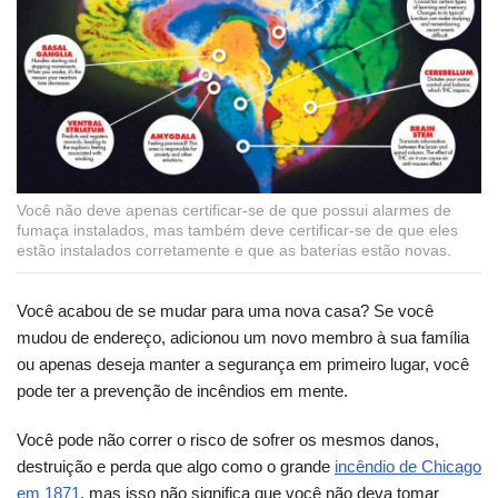
Você não deve apenas certificar-se de que possui alarmes de
fumaça instalados, mas também deve certificar-se de que eles
estão instalados corretamente e que as baterias estão novas.
Você acabou de se mudar para uma nova casa? Se você
mudou de endereço, adicionou um novo membro à sua família
ou apenas deseja manter a segurança em primeiro lugar, você
pode ter a prevenção de incêndios em mente.
Você pode não correr o risco de sofrer os mesmos danos,
destruição e perda que algo como o grande
incêndio de Chicago
em 1871
, mas isso não significa que você não deva tomar