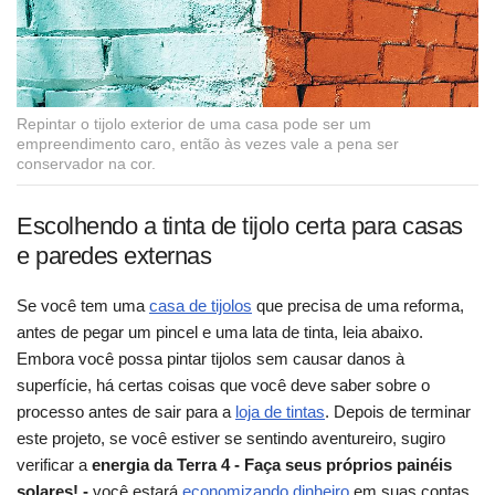
Repintar o tijolo exterior de uma casa pode ser um
empreendimento caro, então às vezes vale a pena ser
conservador na cor.
Escolhendo a tinta de tijolo certa para casas
e paredes externas
Se você tem uma
casa de tijolos
que precisa de uma reforma,
antes de pegar um pincel e uma lata de tinta, leia abaixo.
Embora você possa pintar tijolos sem causar danos à
superfície, há certas coisas que você deve saber sobre o
processo antes de sair para a
loja de tintas
. Depois de terminar
este projeto, se você estiver se sentindo aventureiro, sugiro
verificar a
energia da Terra 4 - Faça seus próprios painéis
solares!
-
você estará
economizando dinheiro
em suas contas