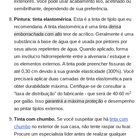
exteriores. Você pode usar acabamento liso, acetinado ou
semibrilhante, dependendo de sua preferência.
Pintura: tinta elastomérica
. Esta é a tinta de tijolo que eu
recomendaria. A tinta elastomérica é uma tinta
densa
emborrachada com alto
teor de acrílico. Geralmente é uma
substância à base de água que é usada por pintores por
seus ativos repelentes de água. Quando aplicado, forma
um invólucro hidrorrepelente entre a alvenaria / estuque e
os elementos externos. A tinta pode preencher fissuras de
até 0,30 cm devido à sua grande elasticidade (300%). Você
precisará aplicar duas camadas de tinta elastomética para
obter durabilidade máxima. Certifique-se de consultar a
2
"taxa de distribuição" do fabricante - que será de 40-60 m
por galão. Isso
garantirá a máxima proteção
e desempenho
ao pintar tijolos externos.
Tinta com chumbo.
Se você suspeitar que há
tinta com
chumbo
no exterior de sua casa, não tente raspar ou lixar.
Procure um especialista líder antes de realizar qualquer