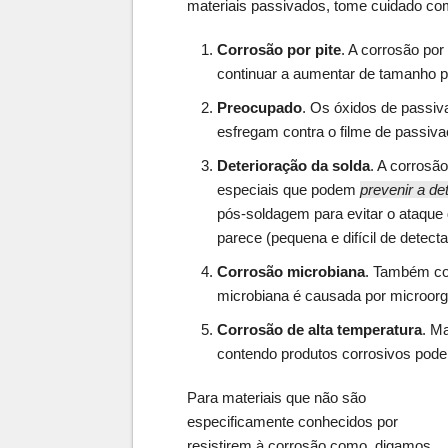
materiais passivados, tome cuidado com
Corrosão por pite
. A corrosão po
continuar a aumentar de tamanho po
Preocupado
. Os óxidos de passi
esfregam contra o filme de passiv
Deterioração da solda
. A corrosã
especiais que podem
prevenir a de
pós-soldagem para evitar o ataque
parece (pequena e difícil de detecta
Corrosão microbiana
. Também co
microbiana é causada por microor
Corrosão de alta temperatura
. M
contendo produtos corrosivos podem
Para materiais que não são
especificamente conhecidos por
resistirem à corrosão como, digamos,