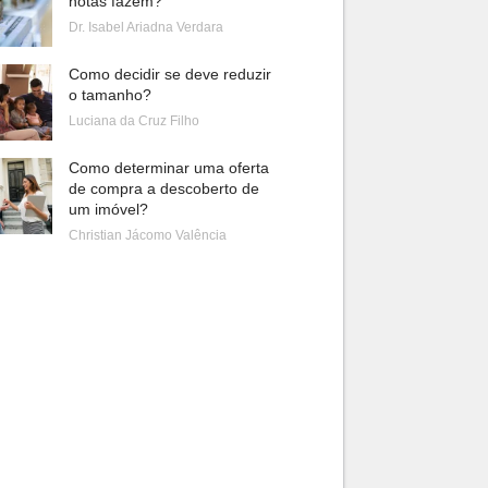
notas fazem?
Dr. Isabel Ariadna Verdara
Como decidir se deve reduzir
o tamanho?
Luciana da Cruz Filho
Como determinar uma oferta
de compra a descoberto de
um imóvel?
Christian Jácomo Valência