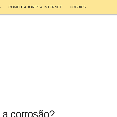
S
COMPUTADORES & INTERNET
HOBBIES
 a corrosão?