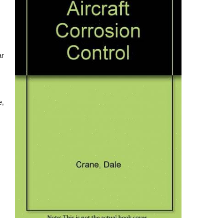
ar
e,