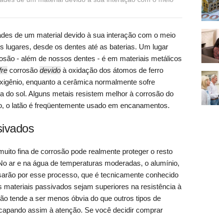
ades de um material devido à sua interação com o meio
s lugares, desde os dentes até as baterias. Um lugar
são - além de nossos dentes - é em materiais metálicos
fre
corrosão
devido
à oxidação dos átomos de ferro
igênio, enquanto a cerâmica normalmente sofre
eta do sol. Alguns metais resistem melhor à corrosão do
lo, o latão é freqüentemente usado em encanamentos.
sivados
uito fina de corrosão pode realmente proteger o resto
No ar e na água de temperaturas moderadas, o alumínio,
 passarão por esse processo, que é tecnicamente conhecido
 materiais passivados sejam superiores na resistência à
ão tende a ser menos óbvia do que outros tipos de
scapando assim à atenção. Se você decidir comprar