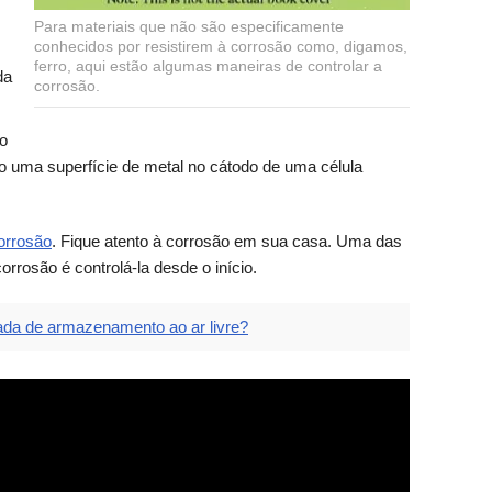
Para materiais que não são especificamente
conhecidos por resistirem à corrosão como, digamos,
ferro, aqui estão algumas maneiras de controlar a
da
corrosão.
ão
do uma superfície de metal no cátodo de uma célula
corrosão
. Fique atento à corrosão em sua casa. Uma das
orrosão é controlá-la desde o início.
a de armazenamento ao ar livre?