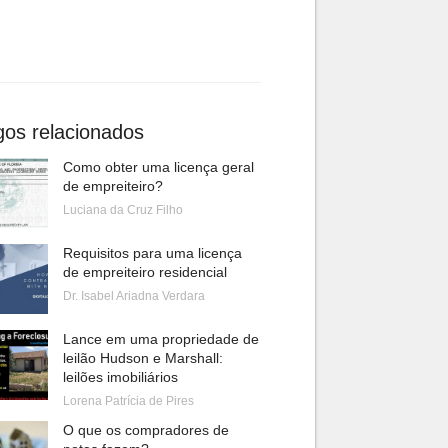
gos relacionados
Como obter uma licença geral
de empreiteiro?
Luciana da Cruz Filho
Requisitos para uma licença
de empreiteiro residencial
Dr. Isabel Ariadna Verdara
Lance em uma propriedade de
leilão Hudson e Marshall:
leilões imobiliários
Lorena Patrícia de Pires
O que os compradores de