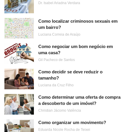
Dr. Isabel Ariadna Verdara
Como localizar criminosos sexuais em
um bairro?
Luciana Correia de Araújo
Como negociar um bom negócio em
uma casa?
Gil Pacheco de Santos
Como decidir se deve reduzir o
tamanho?
Luciana da Cruz Filho
Como determinar uma oferta de compra
a descoberto de um imóvel?
Christian Jácomo Valência
Como organizar um movimento?
Eduarda Nicole Rocha de Teixei