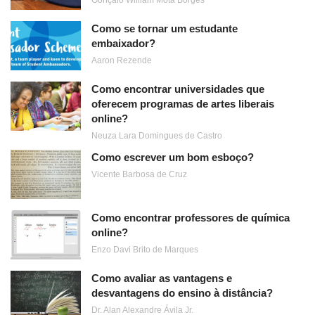
Como se tornar um estudante
embaixador?
Aaron Rezende
Como encontrar universidades que
oferecem programas de artes liberais
online?
Neuza Lara Domingues de Castro
Como escrever um bom esboço?
Vicente Barbosa de Cruz
Como encontrar professores de química
online?
Enzo Davi Brito de Marques
Como avaliar as vantagens e
desvantagens do ensino à distância?
Dr. Alan Alexandre Ávila Jr.