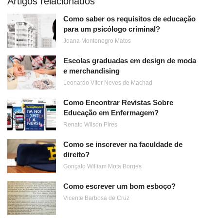
Artigos relacionados
Como saber os requisitos de educação
para um psicólogo criminal?
Joana Montenegro Matos
Escolas graduadas em design de moda
e merchandising
Leonardo Vítor Neves de Machad
Como Encontrar Revistas Sobre
Educação em Enfermagem?
Renato Wilson Pires
Como se inscrever na faculdade de
direito?
Gonçalo William Mota Borges
Como escrever um bom esboço?
Vicente Barbosa de Cruz