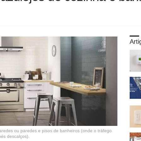
Arti
aredes ou paredes e pisos de banheiros (onde o tráfego
pés descalços).