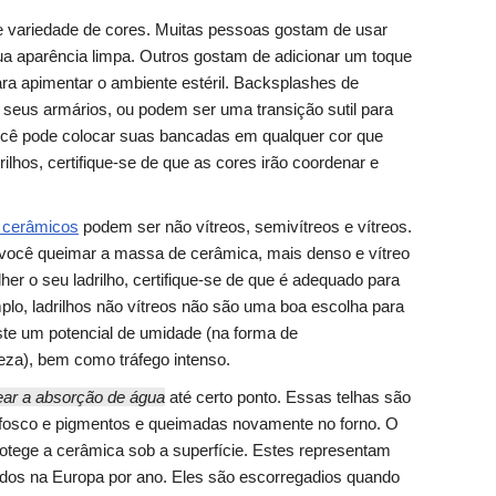
 variedade de cores. Muitas pessoas gostam de usar
ua aparência limpa. Outros gostam de adicionar um toque
ra apimentar o ambiente estéril. Backsplashes de
seus armários, ou podem ser uma transição sutil para
ê pode colocar suas bancadas em qualquer cor que
rilhos, certifique-se de que as cores irão coordenar e
s cerâmicos
podem ser não vítreos, semivítreos e vítreos.
você queimar a massa de cerâmica, mais denso e vítreo
lher o seu ladrilho, certifique-se de que é adequado para
mplo, ladrilhos não vítreos não são uma boa escolha para
ste um potencial de umidade (na forma de
za), bem como tráfego intenso.
uear a absorção de água
até certo ponto. Essas telhas são
o fosco e pigmentos e queimadas novamente no forno. O
otege a cerâmica sob a superfície. Estes representam
dos na Europa por ano. Eles são escorregadios quando