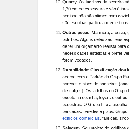
Quarry
. Os ladrilhos da pedreira 
1,30 cm de espessura e são ótima
por isso não são ótimos para cozi
são escolhas particularmente boas
Outras peças
. Mármore, ardósia, 
ladrilhos. Alguns deles são itens es
de ter um orçamento realista para 
necessidades estéticas é preferíve
forem vedados.
Durabilidade
:
Classificação dos l
acordo com o Padrão do Grupo Euro
paredes e pisos de banheiros (onde
descalços). Os ladrilhos do Grupo I
exceto na cozinha, foyers e outros
pedestres. O Grupo III é a escolha 
bancadas, paredes e pisos. Grupo I
edifícios comerciais
, fábricas, shop
Selagem
. Seu projeto de ladrilh