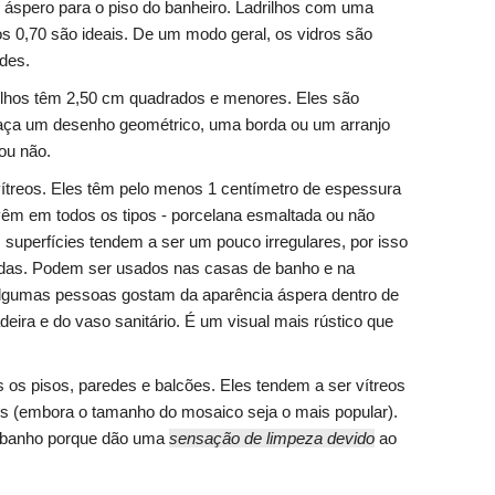
 áspero para o piso do banheiro. Ladrilhos com uma
nos 0,70 são ideais. De um modo geral, os vidros são
des.
rilhos têm 2,50 cm quadrados e menores. Eles são
faça um desenho geométrico, uma borda ou um arranjo
ou não.
vítreos. Eles têm pelo menos 1 centímetro de espessura
vêm em todos os tipos - porcelana esmaltada ou não
superfícies tendem a ser um pouco irregulares, por isso
das. Podem ser usados nas casas de banho e na
Algumas pessoas gostam da aparência áspera dentro de
eira e do vaso sanitário. É um visual mais rústico que
 os pisos, paredes e balcões. Eles tendem a ser vítreos
s (embora o tamanho do mosaico seja o mais popular).
e banho porque dão uma
sensação de limpeza devido
ao