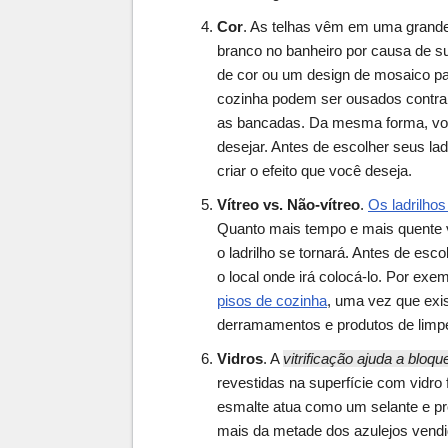
Cor
. As telhas vêm em uma grande
branco no banheiro por causa de s
de cor ou um design de mosaico pa
cozinha podem ser ousados contra 
as bancadas. Da mesma forma, voc
desejar. Antes de escolher seus lad
criar o efeito que você deseja.
Vítreo vs. Não-vítreo
.
Os ladrilho
Quanto mais tempo e mais quente 
o ladrilho se tornará. Antes de esco
o local onde irá colocá-lo. Por exe
pisos de cozinha
, uma vez que exi
derramamentos e produtos de limpe
Vidros
. A
vitrificação ajuda a bloq
revestidas na superfície com vidr
esmalte atua como um selante e pr
mais da metade dos azulejos vendi