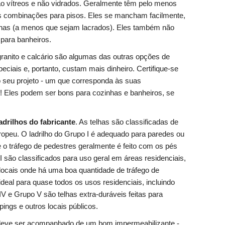
são vítreos e não vidrados. Geralmente têm pelo menos
s combinações para pisos. Eles se mancham facilmente,
nhas (a menos que sejam lacrados). Eles também não
 para banheiros.
granito e calcário são algumas das outras opções de
peciais e, portanto, custam mais dinheiro. Certifique-se
o seu projeto - um que corresponda às suas
l! Eles podem ser bons para cozinhas e banheiros, se
adrilhos do fabricante
. As telhas são classificadas de
peu. O ladrilho do Grupo I é adequado para paredes ou
 o tráfego de pedestres geralmente é feito com os pés
I são classificados para uso geral em áreas residenciais,
 locais onde há uma boa quantidade de tráfego de
ideal para quase todos os usos residenciais, incluindo
V e Grupo V são telhas extra-duráveis feitas para
pings e outros locais públicos.
os deve ser acompanhado de um bom impermeabilizante -