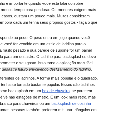
ho é importante quando você está falando sobre
rão menos tempo para pendurar. Os menores exigem mais
os casos, custam um pouco mais. Muitos consideram
 embora cada um tenha seus próprios gostos - faça o que
esponde ao peso. O peso entra em jogo quando você
e você for vendido em um estilo de ladrilho para o
a muito pesado e sua parede de suporte for um painel
ndo para um desastre. O ladrilho para backsplashes deve
rometer o seu gosto. Isso torna a aplicação mais fácil
r
desastre futuro envolvendo deslizamento do ladrilho
.
ferentes de ladrilhos. A forma mais popular é o quadrado,
enha se tornado bastante popular. Esses são ladrilhos
 como backsplash em um
box de chuveiro
, se parecem
ê vê nas estações de metrô. É um look mais retro, mas
branco para chuveiros ou um
backsplash de cozinha
umas pessoas também preferem misturar triângulos em