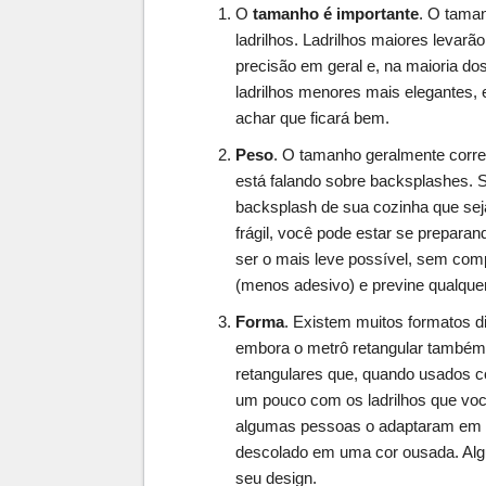
O
tamanho é importante
. O taman
ladrilhos. Ladrilhos maiores leva
precisão em geral e, na maioria d
ladrilhos menores mais elegantes,
achar que ficará bem.
Peso
. O tamanho geralmente corr
está falando sobre backsplashes. S
backsplash de sua cozinha que sej
frágil, você pode estar se prepara
ser o mais leve possível, sem comp
(menos adesivo) e previne qualque
Forma
. Existem muitos formatos di
embora o metrô retangular também t
retangulares que, quando usados
um pouco com os ladrilhos que voc
algumas pessoas o adaptaram em 
descolado em uma cor ousada. Alg
seu design.