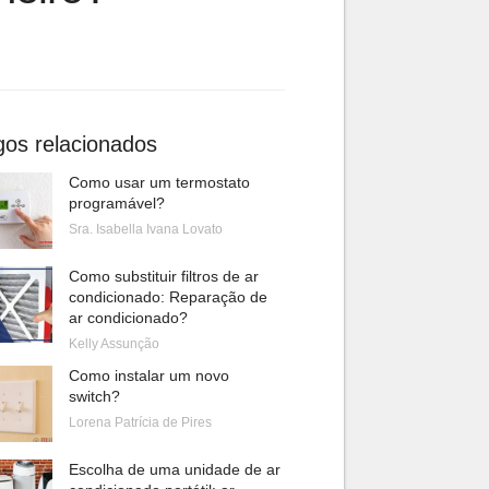
gos relacionados
Como usar um termostato
programável?
Sra. Isabella Ivana Lovato
Como substituir filtros de ar
condicionado: Reparação de
ar condicionado?
Kelly Assunção
Como instalar um novo
switch?
Lorena Patrícia de Pires
Escolha de uma unidade de ar