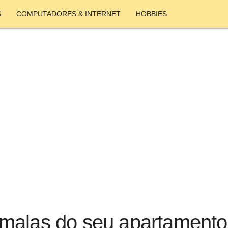
S
COMPUTADORES & INTERNET
HOBBIES
 malas do seu apartament