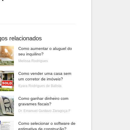
gos relacionados
Como aumentar o aluguel do
seu inquilino?
Melissa Rodrigues
Como vender uma casa sem
um corretor de imóveis?
Kyara Rodrigues de Batista
Como ganhar dinheiro com
gravames fiscais?
Dr. Emanuel Gustavo Zaragoça F
Como selecionar o software de
estimativa de construção?