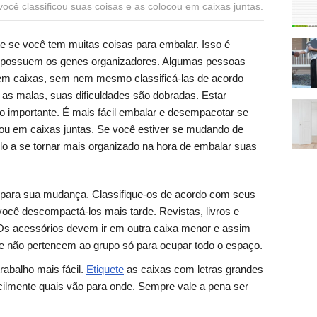
ocê classificou suas coisas e as colocou em caixas juntas.
te se você tem muitas coisas para embalar. Isso é
ão possuem os genes organizadores. Algumas pessoas
em caixas, sem nem mesmo classificá-las de acordo
as malas, suas dificuldades são dobradas. Estar
o importante. É mais fácil embalar e desempacotar se
cou em caixas juntas. Se você estiver se mudando de
á-lo a se tornar mais organizado na hora de embalar suas
r para sua mudança. Classifique-os de acordo com seus
 você descompactá-los mais tarde. Revistas, livros e
Os acessórios devem ir em outra caixa menor e assim
ue não pertencem ao grupo só para ocupar todo o espaço.
trabalho mais fácil.
Etiquete
as caixas com letras grandes
cilmente quais vão para onde. Sempre vale a pena ser