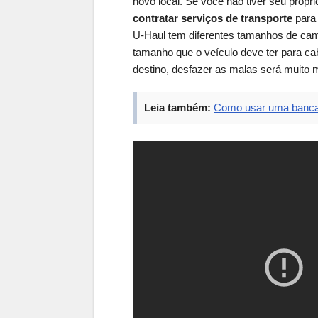
novo local. Se você não tiver seu própri
contratar serviços de transporte
para 
U-Haul tem diferentes tamanhos de ca
tamanho que o veículo deve ter para c
destino, desfazer as malas será muito m
Leia também:
Como usar uma bancad