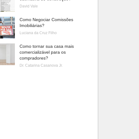
David Vale
Como Negociar Comissões
Imobiliárias?
Luciana da Cruz Filho
Como tornar sua casa mais
comercializável para os
compradores?
Dr. Catarina Casanova Jr.