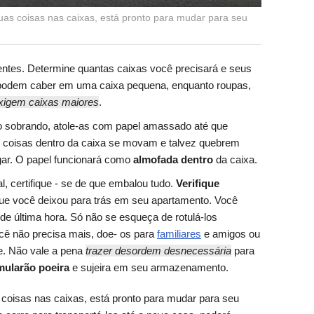
as coisas nas caixas, está pronto para mudar para seu
ntes. Determine quantas caixas você precisará e seus
s podem caber em uma caixa pequena, enquanto roupas,
xigem caixas maiores
.
o sobrando, atole-as com papel amassado até que
as coisas dentro da caixa se movam e talvez quebrem
gar. O papel funcionará como
almofada dentro
da caixa.
l, certifique
- se de que embalou tudo.
Verifique
ue você deixou para trás em seu apartamento. Você
e última hora. Só não se esqueça de rotulá-los
cê não precisa mais, doe- os para
familiares
e amigos ou
de. Não vale a pena
trazer desordem desnecessária
para
ularão poeira
e sujeira em seu armazenamento.
coisas nas caixas, está pronto para mudar para seu