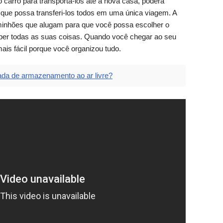
o carro para transportá-los até a nova casa, poderá
que possa transferi-los todos em uma única viagem. A
minhões que alugam para que você possa escolher o
aber todas as suas coisas. Quando você chegar ao seu
ais fácil porque você organizou tudo.
a de armazenamento ao ar livre?