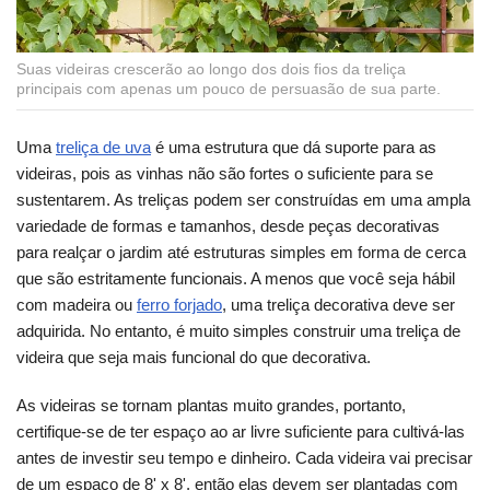
Suas videiras crescerão ao longo dos dois fios da treliça
principais com apenas um pouco de persuasão de sua parte.
Uma
treliça de uva
é uma estrutura que dá suporte para as
videiras, pois as vinhas não são fortes o suficiente para se
sustentarem. As treliças podem ser construídas em uma ampla
variedade de formas e tamanhos, desde peças decorativas
para realçar o jardim até estruturas simples em forma de cerca
que são estritamente funcionais. A menos que você seja hábil
com madeira ou
ferro forjado
, uma treliça decorativa deve ser
adquirida. No entanto, é muito simples construir uma treliça de
videira que seja mais funcional do que decorativa.
As videiras se tornam plantas muito grandes, portanto,
certifique-se de ter espaço ao ar livre suficiente para cultivá-las
antes de investir seu tempo e dinheiro. Cada videira vai precisar
de um espaço de 8' x 8', então elas devem ser plantadas com