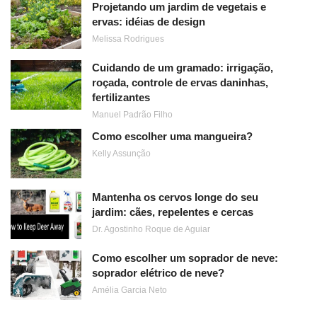
Projetando um jardim de vegetais e
ervas: idéias de design
Melissa Rodrigues
Cuidando de um gramado: irrigação,
roçada, controle de ervas daninhas,
fertilizantes
Manuel Padrão Filho
Como escolher uma mangueira?
Kelly Assunção
Mantenha os cervos longe do seu
jardim: cães, repelentes e cercas
Dr. Agostinho Roque de Aguiar
Como escolher um soprador de neve:
soprador elétrico de neve?
Amélia Garcia Neto