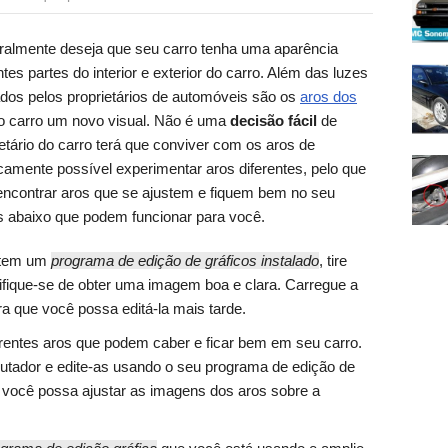
geralmente deseja que seu carro tenha uma aparência
ntes partes do interior e exterior do carro. Além das luzes
ados pelos proprietários de automóveis são os
aros dos
ao carro um novo visual. Não é uma
decisão fácil
de
ietário do carro terá que conviver com os aros de
icamente possível experimentar aros diferentes, pelo que
 encontrar aros que se ajustem e fiquem bem no seu
 abaixo que podem funcionar para você.
 tem um
programa de edição de gráficos instalado
, tire
tifique-se de obter uma imagem boa e clara. Carregue a
 que você possa editá-la mais tarde.
erentes aros que podem caber e ficar bem em seu carro.
tador e edite-as usando o seu programa de edição de
 você possa ajustar as imagens dos aros sobre a