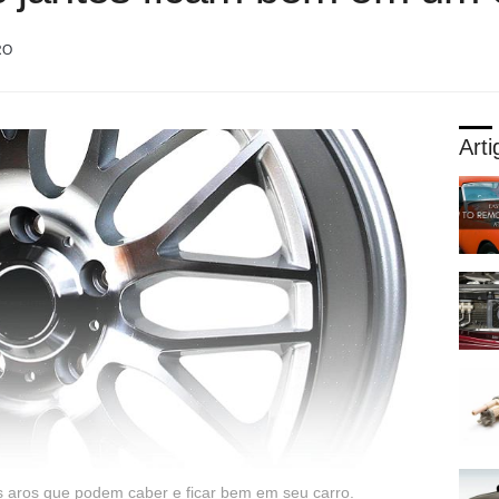
RO
Arti
s aros que podem caber e ficar bem em seu carro.