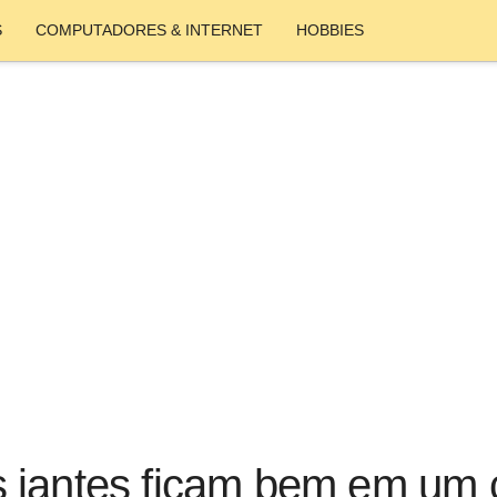
S
COMPUTADORES & INTERNET
HOBBIES
 jantes ficam bem em um 