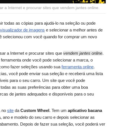
r a Internet e procurar sites que vendem jantes online.
r todas as cópias para ajudá-lo na seleção ou pode
visualizador de imagens
e selecionar a melhor antes de
cê selecionou com você quando for comprar um novo
ar a Internet e procurar sites que
vendem jantes online
.
ferramenta onde você pode selecionar a marca, o
 como fazer seleções usando sua
ferramenta online
.
cias, você pode enviar sua seleção e receberá uma lista
veis para o seu carro. Um site que você pode
ra todas as suas preferências para obter uma boa
cas de jantes adequados e disponíveis para o seu
a no
site
da
Custom Wheel
. Tem um
aplicativo bacana
, ano e modelo do seu carro e depois selecionar as
cabamento. Depois de fazer sua seleção, você poderá ver