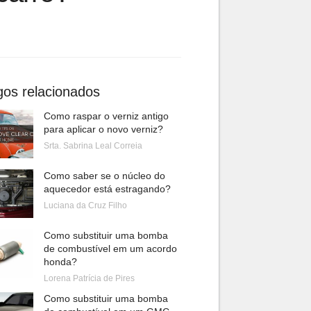
gos relacionados
Como raspar o verniz antigo
para aplicar o novo verniz?
Srta. Sabrina Leal Correia
Como saber se o núcleo do
aquecedor está estragando?
Luciana da Cruz Filho
Como substituir uma bomba
de combustível em um acordo
honda?
Lorena Patrícia de Pires
Como substituir uma bomba