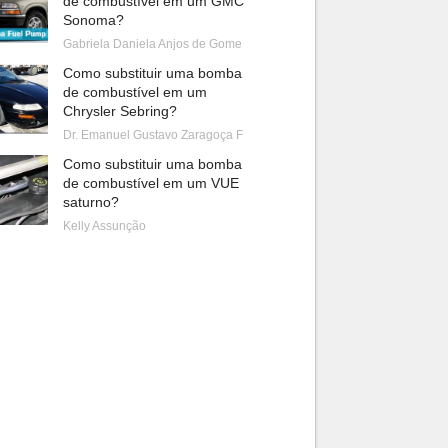
de combustível em um GMC
Sonoma?
Gabriela Daniela Anjos de Gome
Como substituir uma bomba
de combustível em um
Chrysler Sebring?
Dr. Emanuel Gustavo Zaragoça F
Como substituir uma bomba
de combustível em um VUE
saturno?
Kelly Assunção