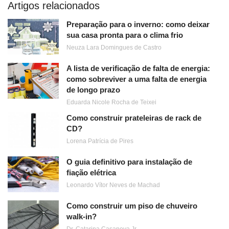
Artigos relacionados
Preparação para o inverno: como deixar
sua casa pronta para o clima frio
Neuza Lara Domingues de Castro
A lista de verificação de falta de energia:
como sobreviver a uma falta de energia
de longo prazo
Eduarda Nicole Rocha de Teixei
Como construir prateleiras de rack de
CD?
Lorena Patrícia de Pires
O guia definitivo para instalação de
fiação elétrica
Leonardo Vítor Neves de Machad
Como construir um piso de chuveiro
walk-in?
Dr. Catarina Casanova Jr.