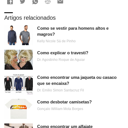
Artigos relacionados
Como se vestir para homens altos e
magros?
Kelly Nicole Sá de Pinho
Como explicar o travesti?
Dr. Agostinho Roque de Aguiar
Como encontrar uma jaqueta ou casaco
que se encaixa?
Dr. Emílio Simon Santacruz Fil
Como desbotar camisetas?
Gonçalo William Mota Borges
Como encontrar um alfaiate