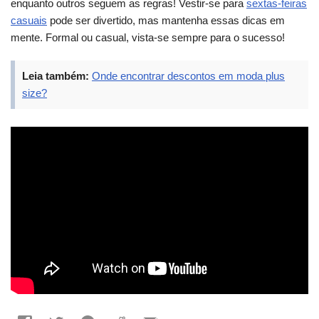
enquanto outros seguem as regras! Vestir-se para
sextas-feiras
casuais
pode ser divertido, mas mantenha essas dicas em
mente. Formal ou casual, vista-se sempre para o sucesso!
Leia também:
Onde encontrar descontos em moda plus
size?