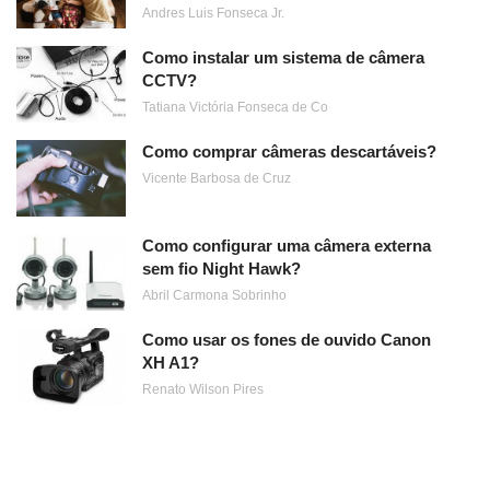
Andres Luis Fonseca Jr.
Como instalar um sistema de câmera
CCTV?
Tatiana Victória Fonseca de Co
Como comprar câmeras descartáveis?
Vicente Barbosa de Cruz
Como configurar uma câmera externa
sem fio Night Hawk?
Abril Carmona Sobrinho
Como usar os fones de ouvido Canon
XH A1?
Renato Wilson Pires