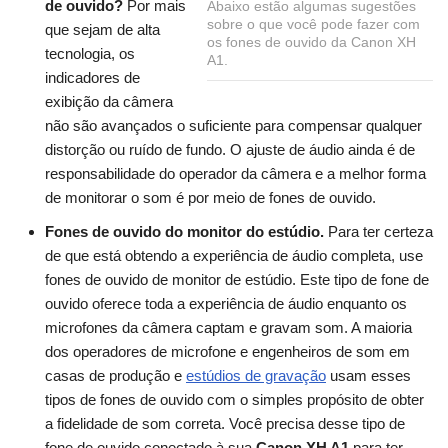
de ouvido?
Por mais
Abaixo estão algumas sugestões
sobre o que você pode fazer com
que sejam de alta
os fones de ouvido da Canon XH
tecnologia, os
A1.
indicadores de
exibição da câmera
não são avançados o suficiente para compensar qualquer
distorção ou ruído de fundo. O ajuste de áudio ainda é de
responsabilidade do operador da câmera e a melhor forma
de monitorar o som é por meio de fones de ouvido.
Fones de ouvido do monitor do estúdio.
Para ter certeza
de que está obtendo a experiência de áudio completa, use
fones de ouvido de monitor de estúdio. Este tipo de fone de
ouvido oferece toda a experiência de áudio enquanto os
microfones da câmera captam e gravam som. A maioria
dos operadores de microfone e engenheiros de som em
casas de produção e
estúdios de gravação
usam esses
tipos de fones de ouvido com o simples propósito de obter
a fidelidade de som correta. Você precisa desse tipo de
fone de ouvido conectado à sua
Canon XH A1
para ter