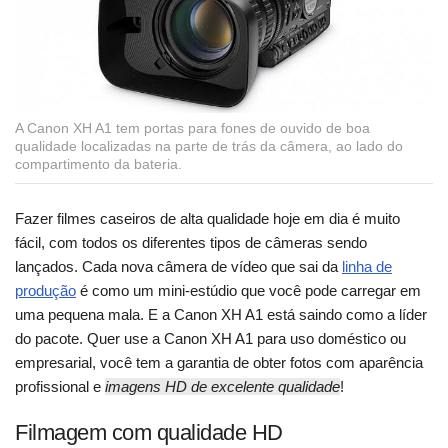
A Canon XH A1 tem portas para fones de ouvido de boa
qualidade localizadas na parte de trás da câmera, ao lado do
compartimento da bateria.
Fazer filmes caseiros de alta qualidade hoje em dia é muito
fácil, com todos os diferentes tipos de câmeras sendo
lançados. Cada nova câmera de vídeo que sai da
linha de
produção
é como um mini-estúdio que você pode carregar em
uma pequena mala. E a Canon XH A1 está saindo como a líder
do pacote. Quer use a Canon XH A1 para uso doméstico ou
empresarial, você tem a garantia de obter fotos com aparência
profissional e
imagens HD de excelente qualidade
!
Filmagem com qualidade HD