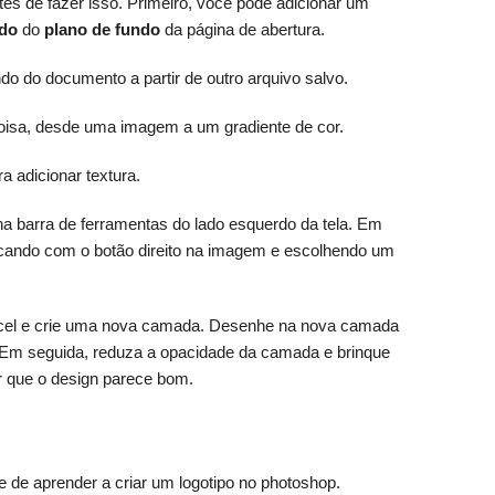
es de fazer isso. Primeiro, você pode adicionar um
do
do
plano de fundo
da página de abertura.
do do documento a partir de outro arquivo salvo.
coisa, desde uma imagem a um gradiente de cor.
a adicionar textura.
na barra de ferramentas do lado esquerdo da tela. Em
licando com o botão direito na imagem e escolhendo um
ncel e crie uma nova camada. Desenhe na nova camada
. Em seguida, reduza a opacidade da camada e brinque
 que o design parece bom.
e de aprender a criar um logotipo no photoshop.