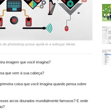
po do photoshop possa ajudá-lo a esboçar ideias
eira imagem que você imagina?
oisa que vem à sua cabeça?
 primeira coisa que você imagina quando pensa sobre
m esses arcos dourados mundialmente famosos? E onde
ão?