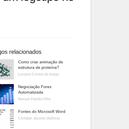
gos relacionados
Como criar animação de
estrutura de proteína?
Luciana Correia de Araújo
Negociação Forex
Automatizada
Manuel Padrão Filho
Fontes do Microsoft Word
Christian Jácomo Valência