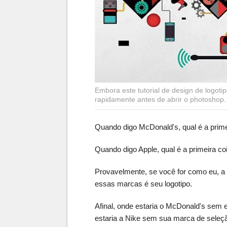
Embora este tutorial de design de logoti
rapidamente antes de abrir o photoshop.
Quando digo McDonald's, qual é a prim
Quando digo Apple, qual é a primeira c
Provavelmente, se você for como eu, a
essas marcas é seu logotipo.
Afinal, onde estaria o McDonald's se
estaria a Nike sem sua marca de seleç