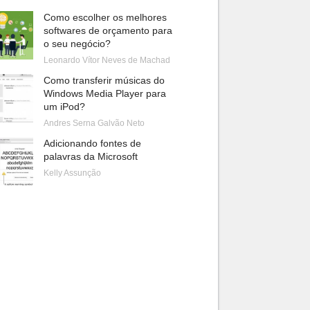
Como escolher os melhores
softwares de orçamento para
o seu negócio?
Leonardo Vítor Neves de Machad
Como transferir músicas do
Windows Media Player para
um iPod?
Andres Serna Galvão Neto
Adicionando fontes de
palavras da Microsoft
Kelly Assunção