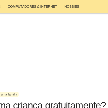
S
COMPUTADORES & INTERNET
HOBBIES
 uma familia
a criança gratuitamente?