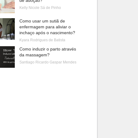
de adoção?
Kelly Nicole Sá de Pinho
Como usar um sutiã de
enfermagem para aliviar o
inchaço após o nascimento?
Kyara Rodrigues de Batista
Como induzir o parto através
da massagem?
Santiago Ricardo Gaspar Mendes