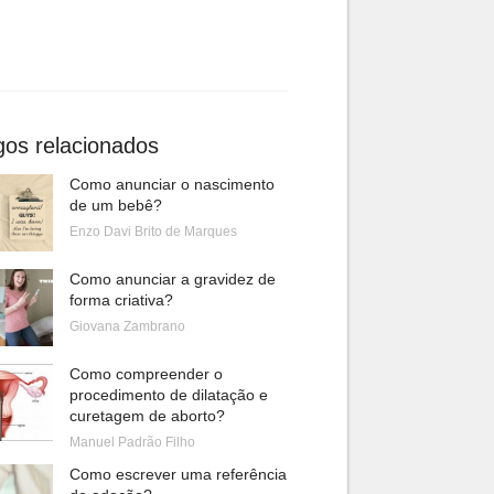
gos relacionados
Como anunciar o nascimento
de um bebê?
Enzo Davi Brito de Marques
Como anunciar a gravidez de
forma criativa?
Giovana Zambrano
Como compreender o
procedimento de dilatação e
curetagem de aborto?
Manuel Padrão Filho
Como escrever uma referência