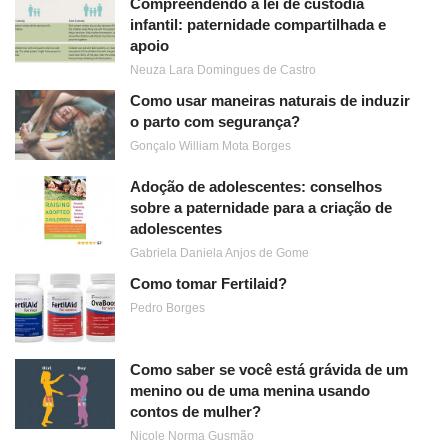
Compreendendo a lei de custódia
infantil: paternidade compartilhada e
apoio
Neuza Lara Domingues de Castro
Como usar maneiras naturais de induzir
o parto com segurança?
Gonçalo William Mota Borges
Adoção de adolescentes: conselhos
sobre a paternidade para a criação de
adolescentes
Gabriela Daniela Anjos de Gome
Como tomar Fertilaid?
Pedro Borges
Como saber se você está grávida de um
menino ou de uma menina usando
contos de mulher?
Nicole Norma Gusmão