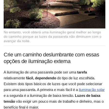
No entanto, você obterá uma iluminação geral melhor ao longo
do caminho porque as luzes da passarela não diminuem com o
avançar da noite.
Crie um caminho deslumbrante com essas
opções de iluminação externa
A iluminação de uma passarela pode ser uma
tarefa
relativamente
fácil, dependendo
do tipo de luz escolhida.
Existem dois tipos básicos de luzes que você pode selecionar
para uma passarela. A primeira e mais fácil é a
iluminação solar
e a segunda é a iluminação de baixa tensão.
Luzes de baixa
tensão
vão exigir um pouco mais de trabalho e dinheiro, mas o
benefício final é maior.