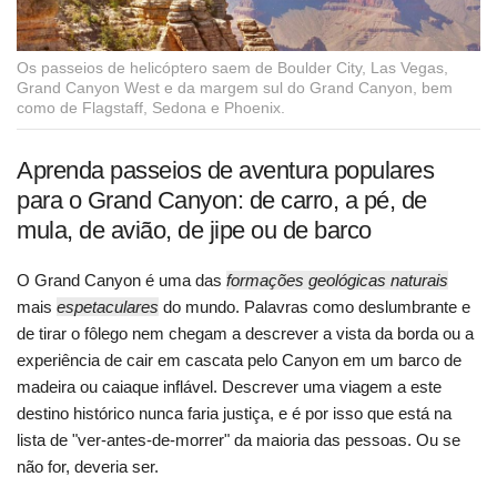
Os passeios de helicóptero saem de Boulder City, Las Vegas,
Grand Canyon West e da margem sul do Grand Canyon, bem
como de Flagstaff, Sedona e Phoenix.
Aprenda passeios de aventura populares
para o Grand Canyon: de carro, a pé, de
mula, de avião, de jipe ou de barco
O Grand Canyon é uma das
formações geológicas naturais
mais
espetaculares
do mundo. Palavras como deslumbrante e
de tirar o fôlego nem chegam a descrever a vista da borda ou a
experiência de cair em cascata pelo Canyon em um barco de
madeira ou caiaque inflável. Descrever uma viagem a este
destino histórico nunca faria justiça, e é por isso que está na
lista de "ver-antes-de-morrer" da maioria das pessoas. Ou se
não for, deveria ser.