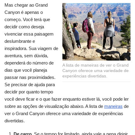
Mas chegar ao Grand
Canyon é apenas o
começo. Você terá que
decidir como deseja
vivenciar essa paisagem
deslumbrante e
inspiradora. Sua viagem de
aventura, sem dúvida,
dependerá do número de
A lista de maneiras de ver o Grand
dias que você planeja
Canyon oferece uma variedade de
experiências divertidas.
passar nas proximidades.
Se precisar de ajuda para
decidir por quanto tempo
você deve ficar e o que fazer enquanto estiver lá, você pode ler
sobre as opções de visualização abaixo. A lista de
maneiras
de
ver o Grand Canyon oferece uma variedade de experiências
divertidas.
De carro
. Se o tempo for limitado, ainda vale a pena dirigir