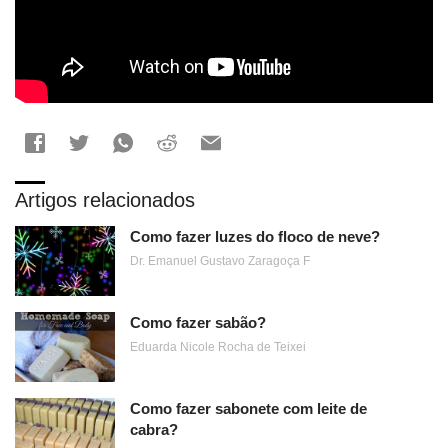
Artigos relacionados
Como fazer luzes do floco de neve?
Dr. Emanuel Gustavo Zaragoça F
Como fazer sabão?
Eduarda Nicole Rocha de Teixei
Como fazer sabonete com leite de
cabra?