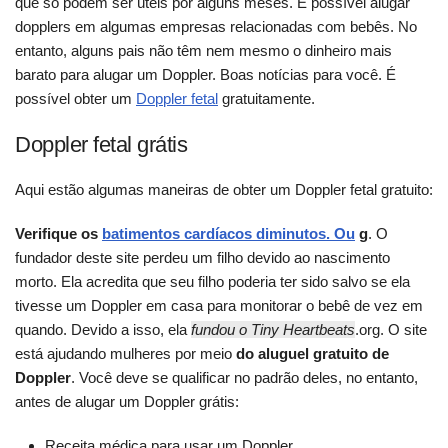
que só podem ser úteis por alguns meses. É possível alugar
dopplers em algumas empresas relacionadas com bebês. No
entanto, alguns pais não têm nem mesmo o dinheiro mais
barato para alugar um Doppler. Boas notícias para você. É
possível obter um
Doppler fetal
gratuitamente.
Doppler fetal grátis
Aqui estão algumas maneiras de obter um Doppler fetal gratuito:
Verifique os
batimentos cardíacos diminutos. Ou
g
. O
fundador deste site perdeu um filho devido ao nascimento
morto. Ela acredita que seu filho poderia ter sido salvo se ela
tivesse um Doppler em casa para monitorar o bebê de vez em
quando. Devido a isso, ela
fundou o Tiny Heartbeats
.org. O site
está ajudando mulheres por meio
do aluguel gratuito de
Doppler
. Você deve se qualificar no padrão deles, no entanto,
antes de alugar um Doppler grátis:
Receita médica para usar um Doppler.